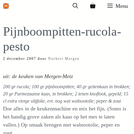
Ga
Menu
naar
de
Pijnboompitten-rucola-
inhoud
pesto
2 december 2007
door
Norbert Mergen
uit: de keuken van Mergen-Metz
200 gr rucola; 100 gr pijnboompitten; 40 gr geitenkaas in brokken;
20 gr Parmezaanse kaas, in brokken; 2 tenen knoflook, gepeld; 15
cl extra vierge olijfolie, evt. nog wat walnootolie; peper & zout
Doe alles in de keukenmachine en mix het fijn. (Soms is
het handig grove zaken als kaas op het mes te laten
vallen.) Op smaak brengen met walnootolie, peper en
zout.