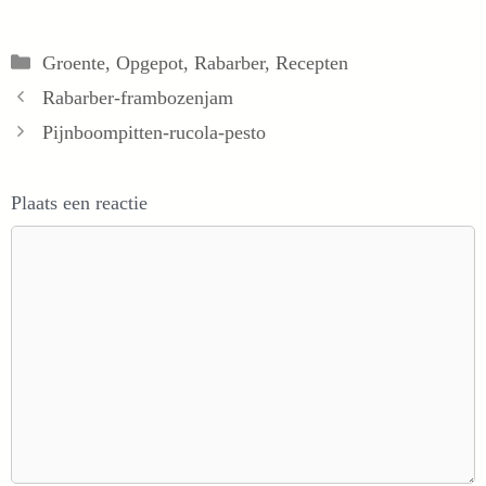
Categorieën
Groente
,
Opgepot
,
Rabarber
,
Recepten
Rabarber-frambozenjam
Pijnboompitten-rucola-pesto
Plaats een reactie
Reactie