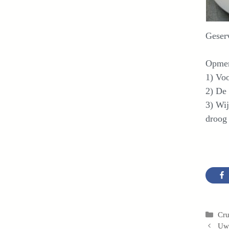
Geserv
Opmer
1) Voo
2) De 
3) Wi
droog
Cat
Cru
Uw 