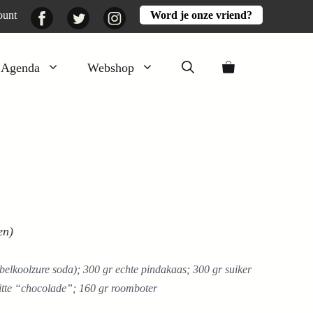
Facebook
Twitter
Instagram
ount
Word je onze vriend?
Agenda
Webshop
Veluwezomer
Aarde en mest
Activiteiten
Boeken
Mooi
en)
Lekker
belkoolzure soda); 300 gr echte pindakaas; 300 gr suiker
 witte “chocolade”; 160 gr roomboter