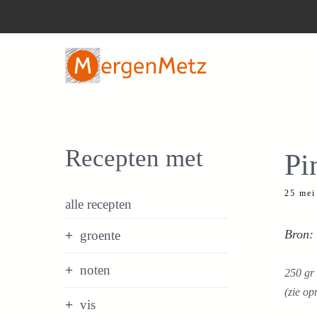
Ga
naar
de
inhoud
Recepten met
Pi
25 mei
alle recepten
Bron: 
groente
noten
250 gr 
(zie op
vis