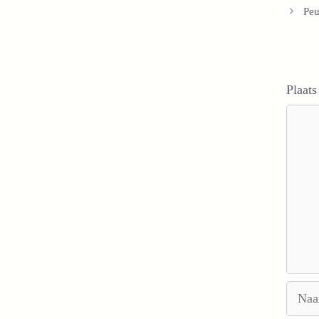
Peu
Plaats
Reacti
Naam