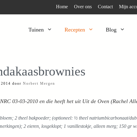
Home
Over ons
Contact
Mijn acc
Tuinen
Recepten
Blog
Heesters
Bijzonder en apart
Klimplanten
Kruiden
ndakaasbrownies
Kruiden
Peulgroenten
 2014
door
Norbert Mergen
Moestuin
Tomaten
Verfplanten
Vruchtgewassen
NRC 03-03-2010 en die heeft het uit Uit de Oven (Rachel All
Voedselbos
Wortelgroenten
bloem; 2 theel bakpoeder; (optioneel: ½ theel natriumbicarbonaat/dub
Bladgroenten
merkingen); 2 eieren, losgeklopt; 1 vanillestokje, alleen merg; 150 gr