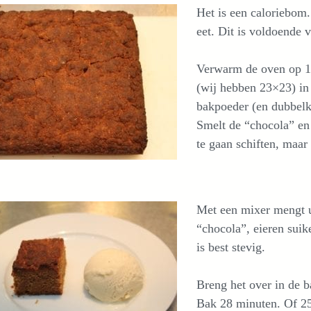
Het is een caloriebom.
eet. Dit is voldoende
Verwarm de oven op 
(wij hebben 23×23) in
bakpoeder (en dubbelk
Smelt de “chocola” en
te gaan schiften, maar 
Met een mixer mengt u
“chocola”, eieren suike
is best stevig.
Breng het over in de 
Bak 28 minuten. Of 25 