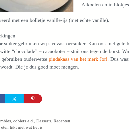
Afkoelen en in blokjes
eerd met een bolletje vanille-ijs (met echte vanille).
kingen
r suiker gebruiken wij steevast oersuiker. Kan ook met gele b
witte “chocolade” – cacaoboter – stuit ons tegen de borst. W
j gebruiken ouderwetse
pindakaas van het merk Jori.
Dus waar
 wordt. Die je dus goed moet mengen.
egorieën
mbles, coblers e.d.
,
Desserts
,
Recepten
eten lijkt niet wat het is