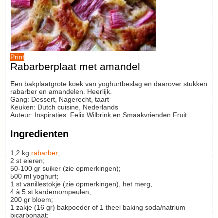
Print
Rabarberplaat met amandel
Een bakplaatgrote koek van yoghurtbeslag en daarover stukken
rabarber en amandelen. Heerlijk.
Gang:
Dessert, Nagerecht, taart
Keuken:
Dutch cuisine, Nederlands
Auteur
:
Inspiraties: Felix Wilbrink en Smaakvrienden Fruit
Ingredienten
1,2
kg
rabarber
;
2
st
eieren;
50-100
gr
suiker (zie opmerkingen);
500
ml
yoghurt;
1
st
vanillestokje (zie opmerkingen), het merg,
4 à 5
st
kardemompeulen;
200
gr
bloem;
1
zakje
(16 gr) bakpoeder of 1 theel baking soda/natrium
bicarbonaat;