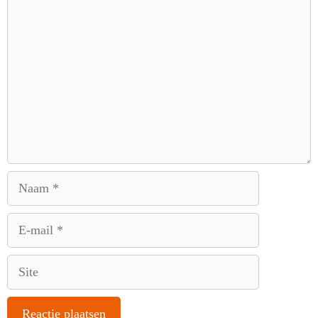
Reactie
Naam
E-
mail
Site