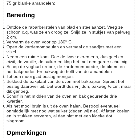
75
gr
blanke amandelen;
Bereiding
Ontdoe de rabarberstelen van blad en steelaanzet. Veeg ze
schoon c.q. was ze en droog ze. Snijd ze in stukjes van pakweg
2 cm.
o
Verwarm de oven voor op 180
C.
Open de kardemompeulen en vermaal de zaadjes met een
vijzel.
Neem een ruime kom. Doe de twee eieren erin, dus geel en
eiwit, de vanille, de suiker en klop het met een garde schuimig.
Schep de yoghurt erdoor, de kardemompoeder, de bloem en
het bakpoeder. En pakweg de helft van de amandelen.
Tot een mooi glad beslag mengen.
Bekleed de bakplaat van de oven met bakpapier. Spreidt het
beslag daarover uit. Dat wordt dus vrij dun, pakweg ½ cm, maar
dik genoeg.
Schuif in het midden van de oven en bak gedurende drie
kwartier.
Als het mooi bruin is uit de oven halen. Bestrooi eventueel
onmiddellijk met nog wat suiker (deden wij niet). Af laten koelen
en in stukken serveren, al dan niet met een kloeke dot
slagroom.
Opmerkingen