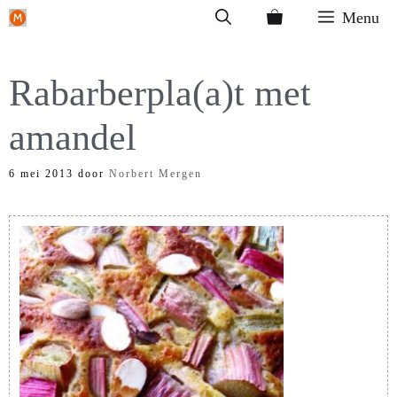
Ga
Menu
naar
de
Rabarberpla(a)t met
inhoud
amandel
6 mei 2013
door
Norbert Mergen