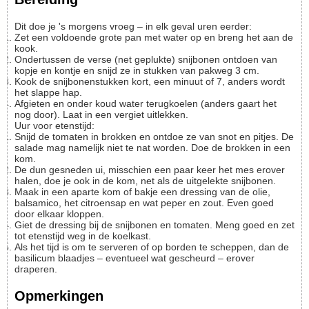
Dit doe je 's morgens vroeg – in elk geval uren eerder:
Zet een voldoende grote pan met water op en breng het aan de
kook.
Ondertussen de verse (net geplukte) snijbonen ontdoen van
kopje en kontje en snijd ze in stukken van pakweg 3 cm.
Kook de snijbonenstukken kort, een minuut of 7, anders wordt
het slappe hap.
Afgieten en onder koud water terugkoelen (anders gaart het
nog door). Laat in een vergiet uitlekken.
Uur voor etenstijd:
Snijd de tomaten in brokken en ontdoe ze van snot en pitjes. De
salade mag namelijk niet te nat worden. Doe de brokken in een
kom.
De dun gesneden ui, misschien een paar keer het mes erover
halen, doe je ook in de kom, net als de uitgelekte snijbonen.
Maak in een aparte kom of bakje een dressing van de olie,
balsamico, het citroensap en wat peper en zout. Even goed
door elkaar kloppen.
Giet de dressing bij de snijbonen en tomaten. Meng goed en zet
tot etenstijd weg in de koelkast.
Als het tijd is om te serveren of op borden te scheppen, dan de
basilicum blaadjes – eventueel wat gescheurd – erover
draperen.
Opmerkingen