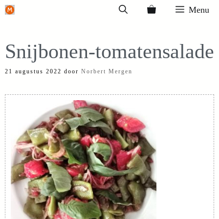
Ga
Menu
naar
de
Snijbonen-tomatensalade
inhoud
21 augustus 2022
door
Norbert Mergen