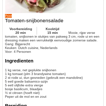
Print
Tomaten-snijbonensalade
Voorbereiding
Kooktijd
20
min
15
min
Mooie, rijpe verse
tomaten, snijbonen in stukjes van pakweg 3 cm, rode ui en een
dressing maken een verrukkelijk eenvoudige zomerse salade.
Gang:
Bijgerecht
Keuken:
Dutch cuisine, Nederlands
Voor
:
4
Personen
Ingredienten
1
kg
verse, net geplukte snijbonen
1
kg
tomaat (plm 3 brandywine tomaten)
2
st
rode ui, dun gesneden (gebruik een mandoline)
5
eetl
goede balsamico-azijn
5
eetl
olijfolie extra vierge
bosje
basilicum, blaadjes
½
st
citroen (hoeft niet)
Peper uit de mol en en zout
Bereiding