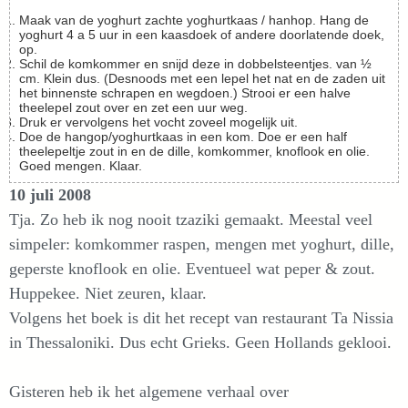
Maak van de yoghurt zachte yoghurtkaas / hanhop
. Hang de
yoghurt 4 a 5 uur in een kaasdoek of andere doorlatende doek,
op.
Schil de komkommer en snijd deze in dobbelsteentjes. van ½
cm. Klein dus. (Desnoods met een lepel het nat en de zaden uit
het binnenste schrapen en wegdoen.) Strooi er een halve
theelepel zout over en zet een uur weg.
Druk er vervolgens het vocht zoveel mogelijk uit.
Doe de hangop/yoghurtkaas in een kom. Doe er een half
theelepeltje zout in en de dille, komkommer, knoflook en olie.
Goed mengen. Klaar.
10 juli 2008
Tja. Zo heb ik nog nooit tzaziki gemaakt. Meestal veel
simpeler: komkommer raspen, mengen met yoghurt, dille,
geperste knoflook en olie. Eventueel wat peper & zout.
Huppekee. Niet zeuren, klaar.
Volgens het boek is dit het recept van restaurant Ta Nissia
in Thessaloniki. Dus echt Grieks. Geen Hollands geklooi.
Gisteren
heb ik het algemene verhaal over