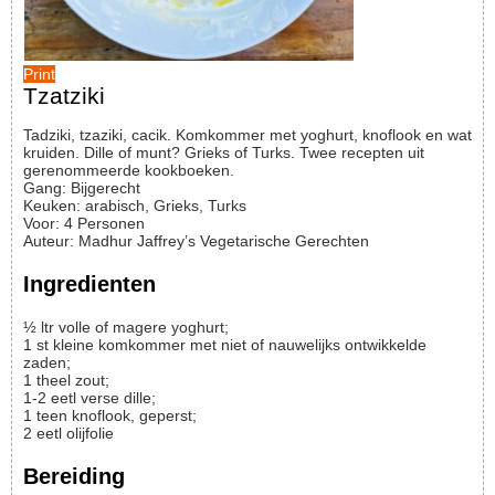
Print
Tzatziki
Tadziki, tzaziki, cacik. Komkommer met yoghurt, knoflook en wat
kruiden. Dille of munt? Grieks of Turks. Twee recepten uit
gerenommeerde kookboeken.
Gang:
Bijgerecht
Keuken:
arabisch, Grieks, Turks
Voor
:
4
Personen
Auteur
:
Madhur Jaffrey’s Vegetarische Gerechten
Ingredienten
½
ltr
volle of magere yoghurt;
1
st
kleine komkommer met niet of nauwelijks ontwikkelde
zaden;
1
theel
zout;
1-2
eetl
verse dille;
1
teen
knoflook, geperst;
2
eetl
olijfolie
Bereiding