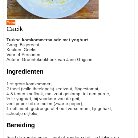
Print
Cacik
Turkse komkommersalade met yoghurt
Gang:
Bijgerecht
Keuken:
Grieks
Voor
:
4
Personen
Auteur
:
Groentekookboek van Jane Grigson
Ingredienten
1
st
grote komkommer;
2
theel
(volle theelepels) zeetzout, fijngestampt;
4-5
tenen
knoflook, met zout gestampt tot een puree;
½
ltr
yoghurt, bij voorkeur van de geit;
veel
peper uit de molen (zwarte peper);
1
eetl
munt, gedroogd of 4 eetl verse munt, fijngehakt;
scheutje olijfolie;
Bereiding
Snijd de komkommer – met of zonder schil – in blokjes en