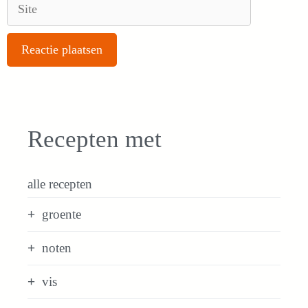
Site
Recepten met
alle recepten
groente
noten
vis