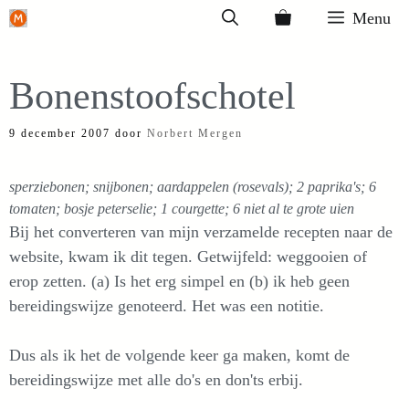
Ga
Menu
naar
de
Bonenstoofschotel
inhoud
9 december 2007
door
Norbert Mergen
sperziebonen; snijbonen; aardappelen (rosevals); 2 paprika's; 6
tomaten; bosje peterselie; 1 courgette; 6 niet al te grote uien
Bij het converteren van mijn verzamelde recepten naar de
website, kwam ik dit tegen. Getwijfeld: weggooien of
erop zetten. (a) Is het erg simpel en (b) ik heb geen
bereidingswijze genoteerd. Het was een notitie.
Dus als ik het de volgende keer ga maken, komt de
bereidingswijze met alle do's en don'ts erbij.