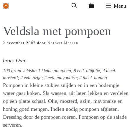
Ga
Menu
naar
de
Veldsla met pompoen
inhoud
2 december 2007
door
Norbert Mergen
bron: Odin
100 gram veldsla; 1 kleine pompoen; 8 eetl. olijfolie; 4 theel.
mosterd; 2 eetl. azijn; 2 eetl. mayonaise; 2 theel. honing
Pompoen in kleine stukjes snijden en in een bodempje
water gaar koken. Sla wassen, uit laten lekken en verdelen
op een platte schaal. Olie, mosterd, azijn, mayonaise en
honing goed mengen. Indien nodig pompoen afgieten.
Dressing door de pompoen roeren. Pompoen op de salade
serveren.