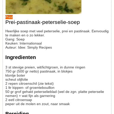
Print
Prei-pastinaak-peterselie-soep
Heerlijke soep met veel peterselie, prei en pastinaak. Eenvoudig
te maken en o zo lekker.
Gang:
Soep
Keuken:
Internationaal
Auteur
:
Idee: Simply Recipes
Ingredienten
3
st
stevige preien, wit/lichtgroen, in dunne ringen
750
gr
(500 gr netto) pastinaak, in blokjes
klontje boter
scheut olijfolie
2
repen
citroenschil (zie tekst)
1
ltr
kippen- of groentebouillon
50
gr
grof gehakt peterselieblad (wel de zgn. platte peterselie
nemen) + wat fijn als garnering
2
eetl
citroensap
peper uit de molen en zout, naar smaak
Bereiding