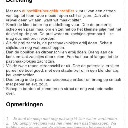
Met een
dunschiller/beugeldunschiller
kunt u van een citroen
van top tot teen twee mooie repen schil snijden. Dan zit er
vrijwel geen wit aan, want wit maakt bitter.
Smelt de klont boter op middelhoog vuur. Doe de prei erbij,
schep een paar maal om en zet het op het kleinste pitje met het
deksel op de pan. De prei wordt nu zachtjes gesmoord – ze
mag dus niet bruin worden.
Als de prei zacht is, de pastinaakblokjes erbij doen. Scheut
olijfolie en nog wat omscheppen.
Dan de bouillon en citroenschillen erbij doen. Breng aan de
kook en laat zachtjes doorkoken. Een half uur of langer, tot de
pastinaakblokjes zacht zijn.
Vis de twee repen citroenschil er uit. Doe de peterselie erbij en
pureer de boel goed: met een staafmixer of in een blender c.q.
keukenmachien.
Doe terug in de pan, roer citroensap erdoor en breng op smaak
met peper en evt. zout.
Schep in borden of kommen en strooi er nog wat peterselie
over.
Opmerkingen
1. Je kunt de soep met nog pakweg ½ liter water verdunnen.
2. Op Simply Recipes was het meer een pastinaaksoep. Wij
hebben een derde van de aldaar aanbevolen hoeveelheid