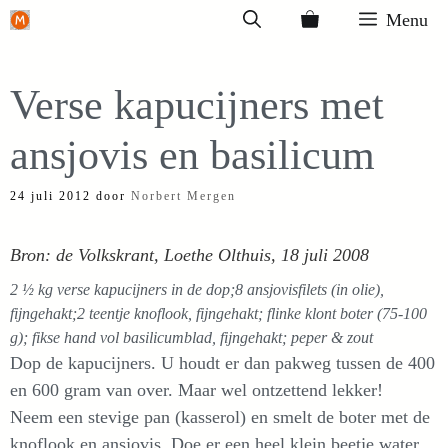
Ga
Menu
naar
de
Verse kapucijners met
inhoud
ansjovis en basilicum
24 juli 2012
door
Norbert Mergen
Bron: de Volkskrant, Loethe Olthuis, 18 juli 2008
2 ½ kg verse kapucijners in de dop;8 ansjovisfilets (in olie),
fijngehakt;2 teentje knoflook, fijngehakt; flinke klont boter (75-100
g); fikse hand vol basilicumblad, fijngehakt; peper & zout
Dop de kapucijners. U houdt er dan pakweg tussen de 400
en 600 gram van over. Maar wel ontzettend lekker!
Neem een stevige pan (kasserol) en smelt de boter met de
knoflook en ansjovis. Doe er een heel klein beetje water