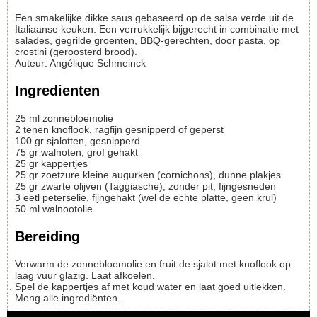
Een smakelijke dikke saus gebaseerd op de salsa verde uit de
Italiaanse keuken. Een verrukkelijk bijgerecht in combinatie met
salades, gegrilde groenten, BBQ-gerechten, door pasta, op
crostini (geroosterd brood).
Auteur
:
Angélique Schmeinck
Ingredienten
25
ml
zonnebloemolie
2
tenen
knoflook, ragfijn gesnipperd of geperst
100
gr
sjalotten, gesnipperd
75
gr
walnoten, grof gehakt
25
gr
kappertjes
25
gr
zoetzure kleine augurken (cornichons), dunne plakjes
25
gr
zwarte olijven (Taggiasche), zonder pit, fijngesneden
3
eetl
peterselie, fijngehakt (wel de echte platte, geen krul)
50
ml
walnootolie
Bereiding
Verwarm de zonnebloemolie en fruit de sjalot met knoflook op
laag vuur glazig. Laat afkoelen.
Spel de kappertjes af met koud water en laat goed uitlekken.
Meng alle ingrediënten.