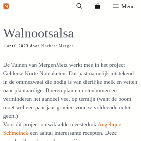
Ga
Menu
naar
de
Walnootsalsa
inhoud
1 april 2023
door
Norbert Mergen
De Tuinen van MergenMetz werkt mee in het project
Gelderse Korte Notenketen. Dat past namelijk uitstekend
in de ommezwaai die nodig is van dierlijke melk en vetten
naar plantaardige. Boeren planten notenbomen en
verminderen het aandeel vee, op termijn (want de boom
moet wel een paar jaar groeien voor ze voldoende noten
geeft.)
Voor dit project ontwikkelde meesterkok
Angélique
Schmeinck
een aantal interessante recepten. Deze