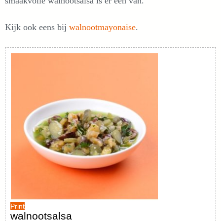
smaakvolle walnootsalsa is er één van.
Kijk ook eens bij
walnootmayonaise
.
Print
walnootsalsa