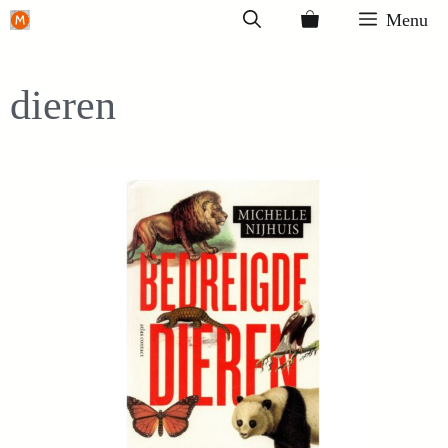
Ga
Menu
naar
de
dieren
inhoud