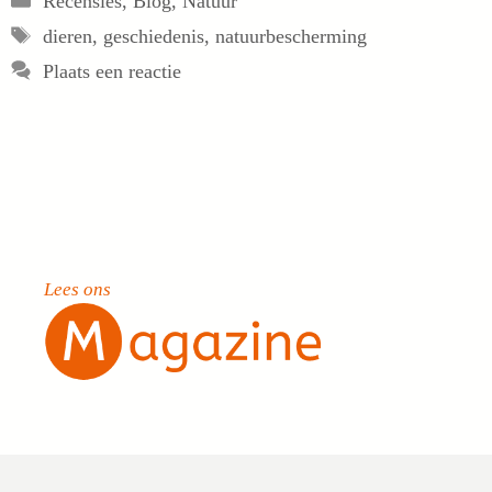
Recensies
,
Blog
,
Natuur
Tags
dieren
,
geschiedenis
,
natuurbescherming
Plaats een reactie
Lees ons