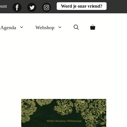
Facebook
Twitter
Instagram
ount
Word je onze vriend?
Agenda
Webshop
Veluwezomer
Aarde en mest
Activiteiten
Boeken
Mooi
Lekker