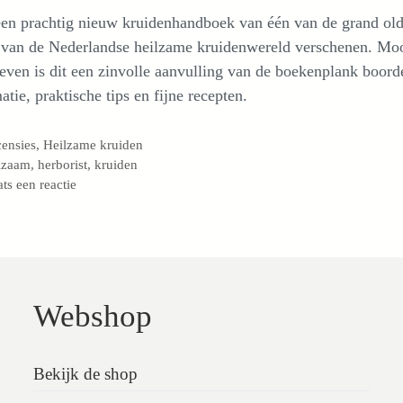
een prachtig nieuw kruidenhandboek van één van de grand ol
s van de Nederlandse heilzame kruidenwereld verschenen. Mo
even is dit een zinvolle aanvulling van de boekenplank boord
atie, praktische tips en fijne recepten.
egorieën
ensies
,
Heilzame kruiden
s
lzaam
,
herborist
,
kruiden
ats een reactie
Webshop
Bekijk de shop