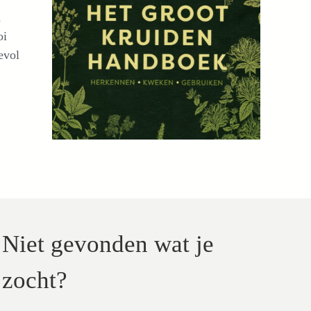
d
oi
evol
Niet gevonden wat je
zocht?