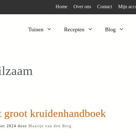
Home
Over ons
Contact
Mijn acc
Tuinen
Recepten
Blog
Heesters
Bijzonder en apart
Klimplanten
Kruiden
ilzaam
Kruiden
Peulgroenten
Moestuin
Tomaten
Verfplanten
Vruchtgewassen
Voedselbos
Wortelgroenten
t groot kruidenhandboek
Bladgroenten
ber 2024
door
Maartje van den Berg