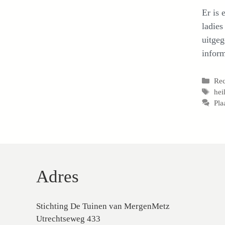
Er is 
ladie
uitgeg
inform
Cat
Rec
Tag
hei
Pla
Adres
Stichting De Tuinen van MergenMetz
Utrechtseweg 433