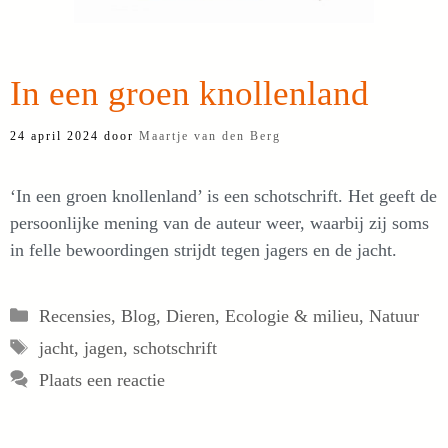
In een groen knollenland
24 april 2024
door
Maartje van den Berg
‘In een groen knollenland’ is een schotschrift. Het geeft de
persoonlijke mening van de auteur weer, waarbij zij soms
in felle bewoordingen strijdt tegen jagers en de jacht.
Categorieën
Recensies
,
Blog
,
Dieren
,
Ecologie & milieu
,
Natuur
Tags
jacht
,
jagen
,
schotschrift
Plaats een reactie