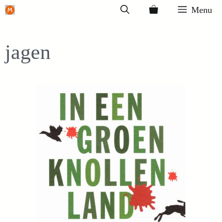
Ga
Menu
naar
de
jagen
inhoud