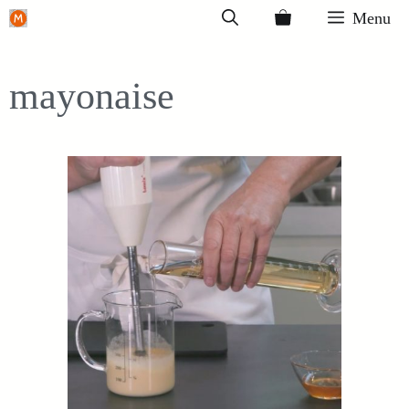
Ga
Menu
naar
de
mayonaise
inhoud