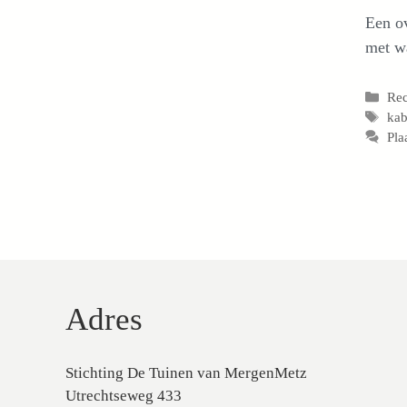
Een ov
met wa
Cat
Re
Tag
kab
Pla
Adres
Stichting De Tuinen van MergenMetz
Utrechtseweg 433