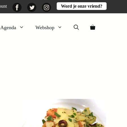
Facebook
Twitter
Instagram
ount
Word je onze vriend?
Agenda
Webshop
Veluwezomer
Aarde en mest
Activiteiten
Boeken
Mooi
Lekker