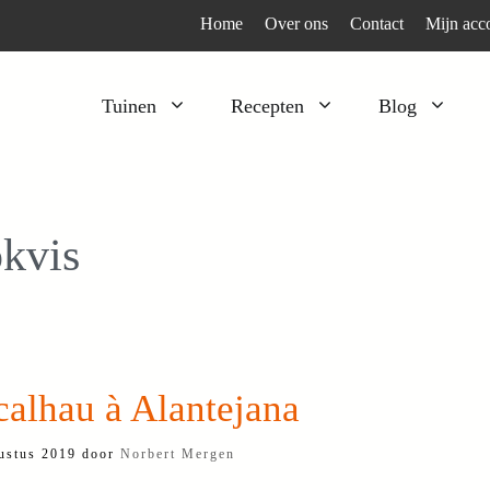
Home
Over ons
Contact
Mijn acc
Tuinen
Recepten
Blog
Heesters
Bijzonder en apart
Klimplanten
Kruiden
okvis
Kruiden
Peulgroenten
Moestuin
Tomaten
Verfplanten
Vruchtgewassen
Voedselbos
Wortelgroenten
alhau à Alantejana
Bladgroenten
ustus 2019
door
Norbert Mergen