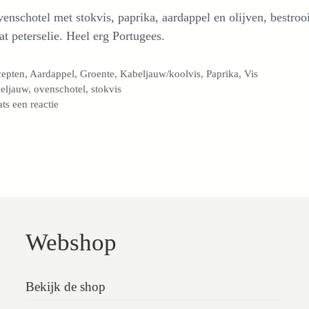
enschotel met stokvis, paprika, aardappel en olijven, bestroo
t peterselie. Heel erg Portugees.
egorieën
cepten
,
Aardappel
,
Groente
,
Kabeljauw/koolvis
,
Paprika
,
Vis
s
eljauw
,
ovenschotel
,
stokvis
ats een reactie
Webshop
Bekijk de shop