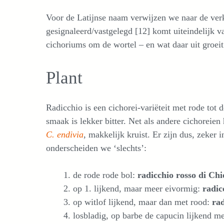
Voor de Latijnse naam verwijzen we naar de ver
gesignaleerd/vastgelegd [12] komt uiteindelijk v
cichoriums om de wortel – en wat daar uit groeit
Plant
Radicchio is een cichorei-variëteit met rode tot
smaak is lekker bitter. Net als andere cichorei
C. endivia
, makkelijk kruist. Er zijn dus, zeker i
onderscheiden we ‘slechts’:
de rode rode bol:
radicchio rosso di Ch
op 1. lijkend, maar meer eivormig:
radic
op witlof lijkend, maar dan met rood:
rad
losbladig, op barbe de capucin lijkend m