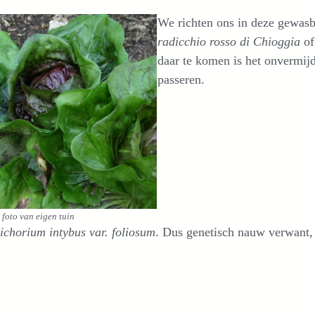
We richten ons in deze gewasb
radicchio rosso di Chioggia
o
daar te komen is het onvermijd
passeren.
 foto van eigen tuin
ichorium intybus var. foliosum
. Dus genetisch nauw verwant,