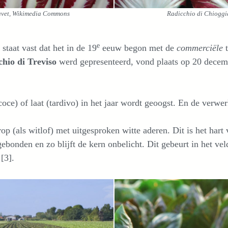
auvet, Wikimedia Commons
Radicchio di Chioggi
e
taat vast dat het in de 19
eeuw begon met de
commerciële
cchio di Treviso
werd gepresenteerd, vond plaats op 20 decem
coce) of laat (tardivo) in het jaar wordt geoogst. En de verwer
op (als witlof) met uitgesproken witte aderen. Dit is het hart 
bonden en zo blijft de kern onbelicht. Dit gebeurt in het vel
[3].