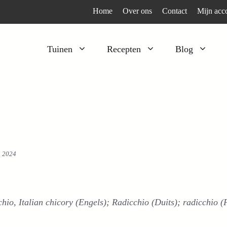
Home
Over ons
Contact
Mijn acc
Tuinen
Recepten
Blog
Heesters
Bijzonder en apart
Klimplanten
Kruiden
Kruiden
Peulgroenten
Moestuin
Tomaten
i 2024
Verfplanten
Vruchtgewassen
Voedselbos
Wortelgroenten
Bladgroenten
chio, Italian chicory (Engels); Radicchio (Duits); radicchio 