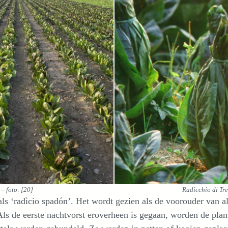
– foto: [20]
Radicchio di Tre
ls ‘radìcio spadón’. Het wordt gezien als de voorouder van all
 Als de eerste nachtvorst eroverheen is gegaan, worden de pla