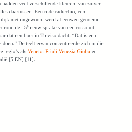
 hadden veel verschillende kleuren, van zuiver
alles daartussen. Een rode radicchio, een
jnlijk niet ongewoon, werd al eeuwen genoemd
e
er rond de 15
eeuw sprake van een rosso uit
aar dat een boer in Treviso dacht: “Dat is een
e doen.” De teelt ervan concentreerde zich in die
re regio’s als
Veneto
,
Friuli Venezia Giulia
en
alië [5 EN] [11].