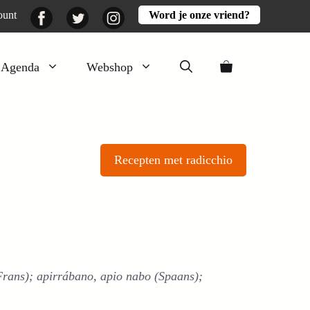
Facebook
Twitter
Instagram
ount
Word je onze vriend?
Agenda
Webshop
Veluwezomer
Aarde en mest
Recepten met radicchio
Activiteiten
Boeken
Mooi
Lekker
(Frans); apirrábano, apio nabo (Spaans);