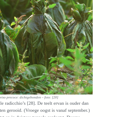
viso precoce: dichtgebonden – foto: [20]
e radicchio’s [28]. De teelt ervan is ouder dan
nten gerooid. (Vroege oogst is vanaf september.)