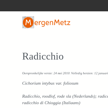
Ga
naar
de
inhoud
Radicchio
Oorspronkelijke versie: 24 mei 2010. Volledig herzien: 12 januar
Cichorium intybus var. foliosum
Radicchio, roodlof, rode sla (Nederlands); radic
radicchio di Chioggia (Italiaans)