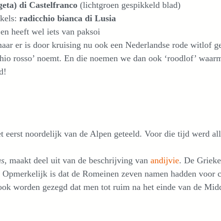
geta) di Castelfranco
(lichtgroen gespikkeld blad)
kkels:
radicchio bianca di Lusia
 en heeft wel iets van paksoi
aar er is door kruising nu ook een Nederlandse rode witlof gem
chio rosso’ noemt. En die noemen we dan ook ‘roodlof’ waarm
d!
t eerst noordelijk van de Alpen geteeld. Voor die tijd werd al
us
, maakt deel uit van de beschrijving van
andijvie
. De Grieke
. Opmerkelijk is dat de Romeinen zeven namen hadden voor c
ook worden gezegd dat men tot ruim na het einde van de Mid