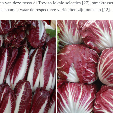
n van deze rosso di Treviso lokale selecties [27], streekrassen
aatsnamen waar de respectieve variëteiten zijn ontstaan [12].