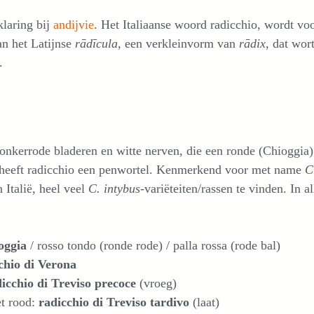
klaring bij
andijv
i
e
. Het Italiaanse woord radicchio, wordt voo
an het Latijnse
rādīcula
, een verkleinvorm van
rādix
, dat wort
.
 donkerrode bladeren en witte nerven, die een ronde (Chioggi
en heeft radicchio een penwortel. Kenmerkend voor met name
Ci
n Italië, heel veel
C. intybus
-variëteiten/rassen te vinden. In a
ioggia
/ rosso tondo (ronde rode) / palla rossa (rode bal)
chio di Verona
icchio di Treviso precoce
(vroeg)
et rood:
radicchio di Treviso tardivo
(laat)