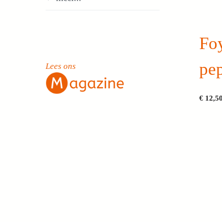
Foy
pe
Lees ons
€
12,5