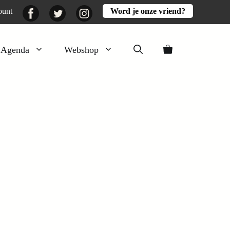
Facebook
Twitter
Instagram
ount
Word je onze vriend?
Agenda
Webshop
Veluwezomer
Aarde en mest
Activiteiten
Boeken
Mooi
Lekker