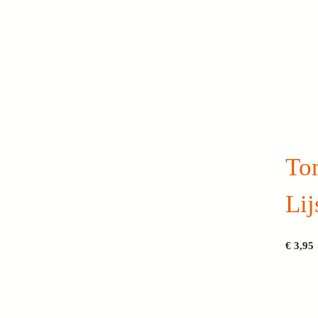
To
Lij
€
3,95