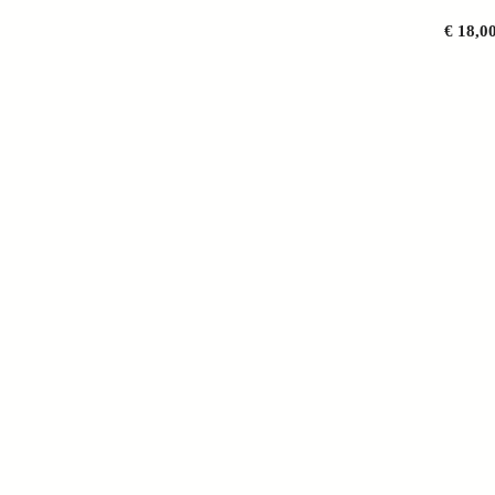
€
18,0