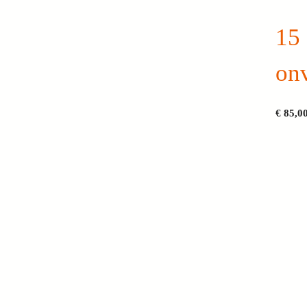
15
onv
€
85,0