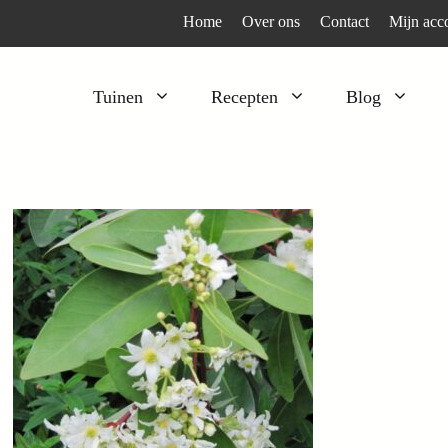
Home
Over ons
Contact
Mijn acc
Tuinen
Recepten
Blog
Heesters
Bijzonder en apart
Klimplanten
Kruiden
Kruiden
Peulgroenten
Moestuin
Tomaten
Verfplanten
Vruchtgewassen
Voedselbos
Wortelgroenten
Bladgroenten