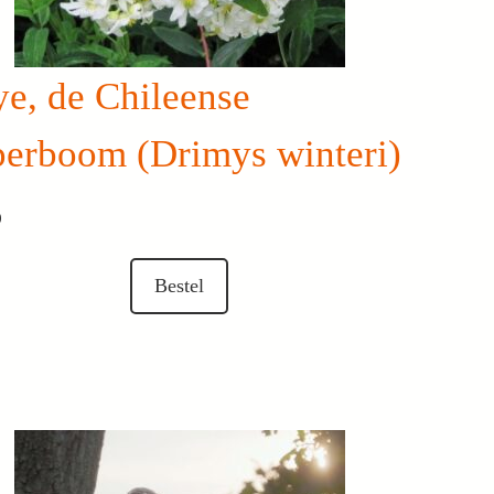
e, de Chileense
perboom (Drimys winteri)
0
Bestel