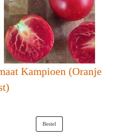
maat Kampioen (Oranje
st)
Bestel