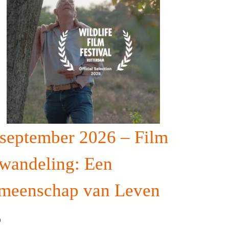
 september 2026 – Film
 wandeling: Een
meenschap van Leven
0