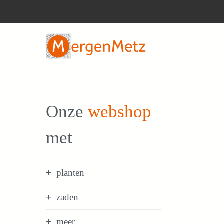
Ga
naar
de
inhoud
Onze
webshop
met
planten
zaden
meer...