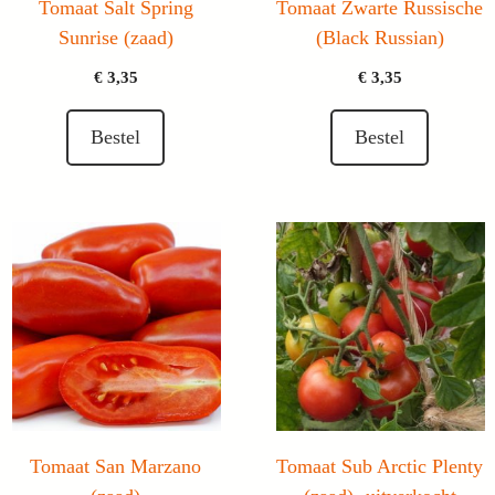
Tomaat Salt Spring
Tomaat Zwarte Russische
Sunrise (zaad)
(Black Russian)
€
3,35
€
3,35
Bestel
Bestel
Tomaat San Marzano
Tomaat Sub Arctic Plenty