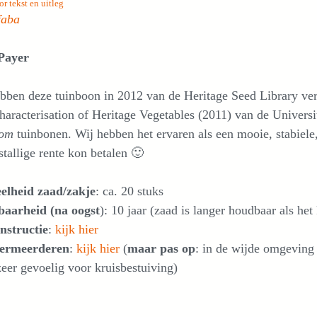
or tekst en uitleg
faba
Payer
bben deze tuinboon in 2012 van de Heritage Seed Library ve
aracterisation of Heritage Vegetables (2011) van de Univers
oom
tuinbonen. Wij hebben het ervaren als een mooie, stabiele
stallige rente kon betalen 🙂
elheid zaad/zakje
: ca. 20 stuks
aarheid (na oogst
): 10 jaar (zaad is langer houdbaar als he
nstructie
:
kijk hier
vermeerderen
:
kijk hier
(
maar pas op
: in de wijde omgeving
eer gevoelig voor kruisbestuiving)