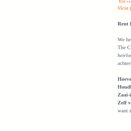
Klik vo
Vicia 
Rent 
We he
The Ch
heirl
achter
Hoeve
Houdb
Zaai-i
Zelf 
want z