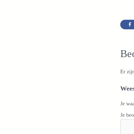
Be
Er zij
Wees
Je wa
Je be