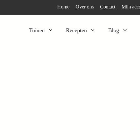
Home
Over ons
Contact
Mijn acc
Tuinen
Recepten
Blog
Heesters
Bijzonder en apart
Klimplanten
Kruiden
Kruiden
Peulgroenten
Moestuin
Tomaten
Verfplanten
Vruchtgewassen
Voedselbos
Wortelgroenten
Bladgroenten