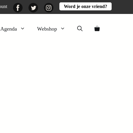
Facebook
Twitter
Instagram
ount
Word je onze vriend?
Agenda
Webshop
Veluwezomer
Aarde en mest
Activiteiten
Boeken
Mooi
Lekker