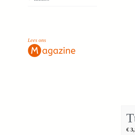
Lees ons
T
€
3,