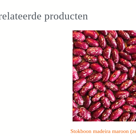
elateerde producten
Stokboon madeira maroon (z