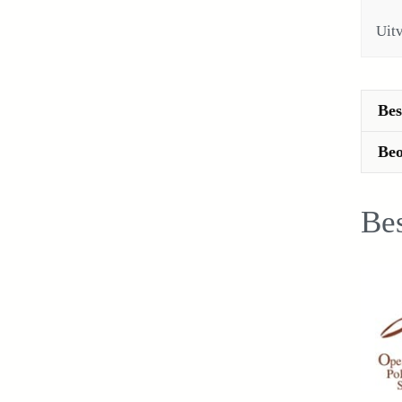
Uit
Bes
Beo
Bes