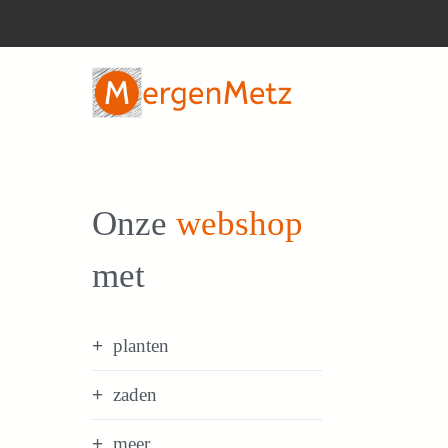
Ga
naar
de
inhoud
Onze
webshop
met
planten
zaden
meer...