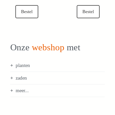
prijs
prijs
prijs
prijs
was:
is:
was:
is:
Bestel
Bestel
€ 10,00.
€ 5,00.
€ 3,75.
€ 3,00.
Onze
webshop
met
planten
zaden
meer...