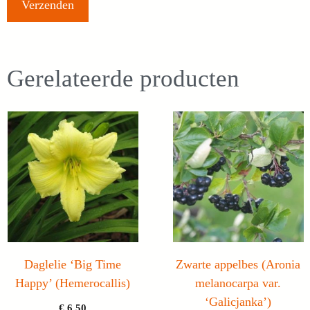
Gerelateerde producten
Daglelie ‘Big Time
Zwarte appelbes (Aronia
Happy’ (Hemerocallis)
melanocarpa var.
‘Galicjanka’)
€
6,50