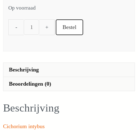
Op voorraad
was:
is:
€ 3,50.
€ 2,50.
Bestel
Wilde
chichorei
(of
Wegenwachter)
aantal
Beschrijving
Beoordelingen (0)
Beschrijving
Cichorium intybus