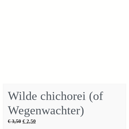
Wilde chichorei (of
Wegenwachter)
Oorspronkelijke
Huidige
€
3,50
€
2,50
prijs
prijs