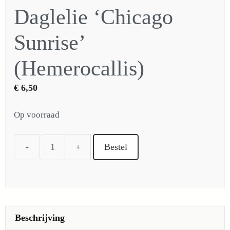
Daglelie ‘Chicago
Sunrise’
(Hemerocallis)
€
6,50
Op voorraad
Bestel
Daglelie
'Chicago
Sunrise'
(Hemerocallis)
aantal
Beschrijving