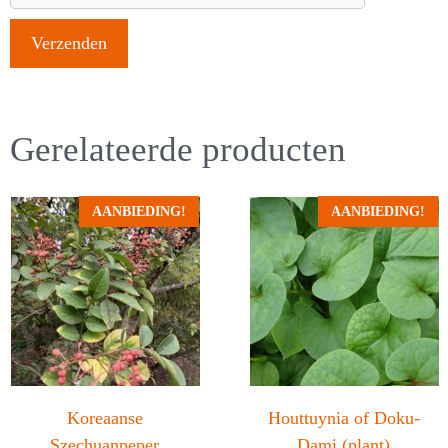
Gerelateerde producten
AANBIEDING!
AANBIEDING!
Koreaanse
Houttuynia of Doku-
Szechuanpeper
Dami (plant)