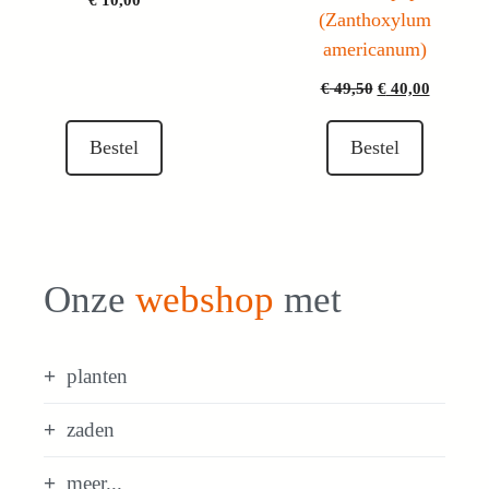
(Zanthoxylum
americanum)
Oorspronkelijk
Huidige
€
49,50
€
40,00
prijs
prijs
was:
is:
Bestel
Bestel
€ 49,50.
€ 40,00.
Onze
webshop
met
planten
zaden
meer...