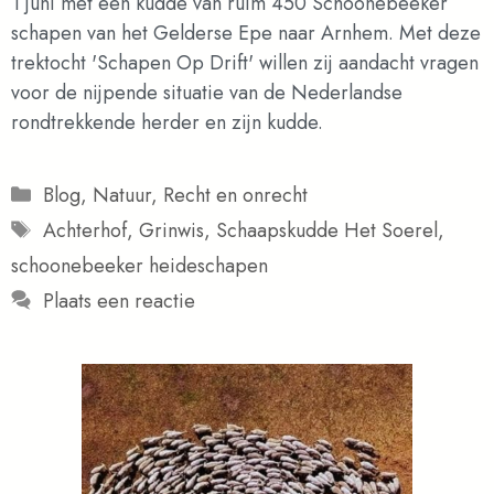
1 juni met een kudde van ruim 450 Schoonebeeker
schapen van het Gelderse Epe naar Arnhem. Met deze
trektocht 'Schapen Op Drift' willen zij aandacht vragen
voor de nijpende situatie van de Nederlandse
rondtrekkende herder en zijn kudde.
Categorieën
Blog
,
Natuur
,
Recht en onrecht
Tags
Achterhof
,
Grinwis
,
Schaapskudde Het Soerel
,
schoonebeeker heideschapen
Plaats een reactie