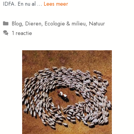
IDFA. En nu al …
Lees meer
Categorieën
Blog
,
Dieren
,
Ecologie & milieu
,
Natuur
1 reactie