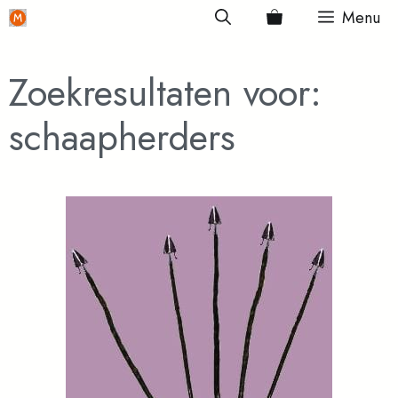
Ga
Menu
naar
de
Zoekresultaten voor:
inhoud
schaapherders