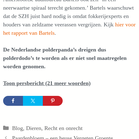
neerwaartse spiraal terecht gekomen.’ Bartels waarschuwt
dat de SZH juist hard nodig is omdat fokkerijexperts en
houders van zeldzame veerassen vergrijzen. Kijk
hier voor
het rapport van Bartels
.
De Nederlandse polderpanda’s dreigen dus
polderdodo’s te worden als er niet snel maatregelen
worden genomen.
Toon persbericht (21 meer woorden)
Categorieën
Blog
,
Dieren
,
Recht en onrecht
Paardenbloem – een heuse Vergeten Groente