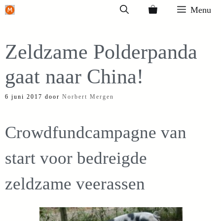
Ga
Menu
naar
de
Zeldzame Polderpanda
inhoud
gaat naar China!
6 juni 2017
door
Norbert Mergen
Crowdfundcampagne van
start voor bedreigde
zeldzame veerassen