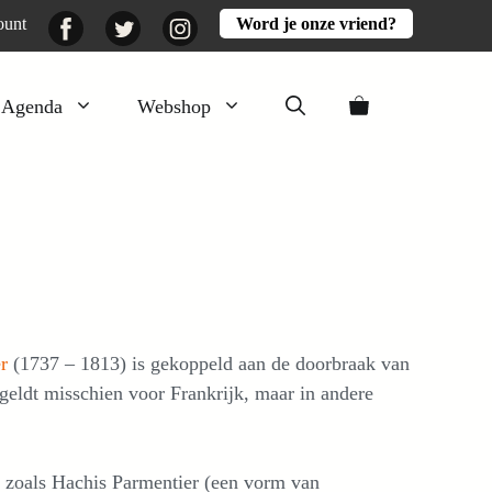
Facebook
Twitter
Instagram
ount
Word je onze vriend?
Agenda
Webshop
Veluwezomer
Aarde en mest
Activiteiten
Boeken
Mooi
er
(1737 – 1813) is gekoppeld aan de doorbraak van
Lekker
 geldt misschien voor Frankrijk, maar in andere
, zoals Hachis Parmentier (een vorm van