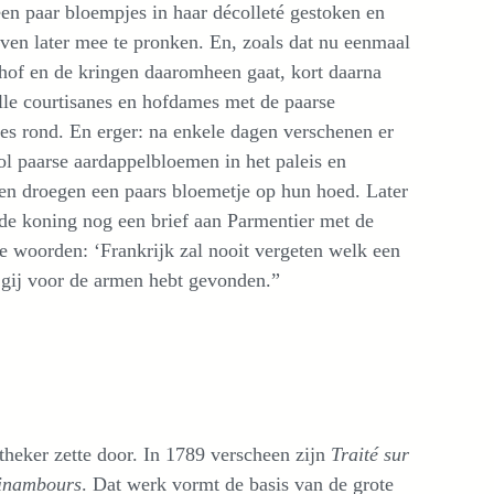
een paar bloempjes in haar décolleté gestoken en
even later mee te pronken. En, zoals dat nu eenmaal
 hof en de kringen daaromheen gaat, kort daarna
alle courtisanes en hofdames met de paarse
es rond. En erger: na enkele dagen verschenen er
ol paarse aardappelbloemen in het paleis en
den droegen een paars bloemetje op hun hoed. Later
 de koning nog een brief aan Parmentier met de
he woorden: ‘Frankrijk zal nooit vergeten welk een
 gij voor de armen hebt gevonden.”
theker zette door. In 1789 verscheen zijn
Traité sur
opinambours
. Dat werk vormt de basis van de grote