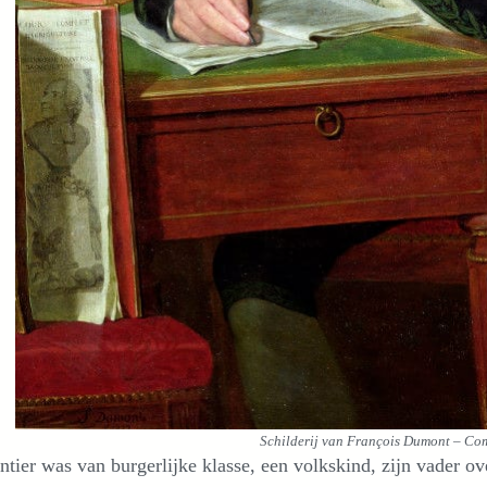
Schilderij van François Dumont – C
tier was van burgerlijke klasse, een volkskind, zijn vader ov