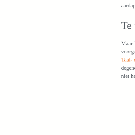
aardap
Te 
Maar P
voorg
Taal- 
degene
niet h