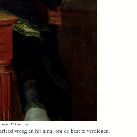
ommons Wikimedia
erleed vroeg en hij ging, om de kost te verdienen,