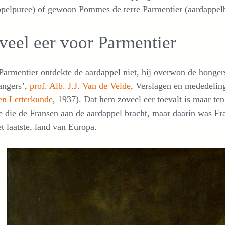
pelpuree) of gewoon Pommes de terre Parmentier (aardappelbl
veel eer voor Parmentier
armentier ontdekte de aardappel niet, hij overwon de honger
angers’,
prof. Alb. J.J. Van de Velde
, Verslagen en mededeli
en Letterkunde
, 1937). Dat hem zoveel eer toevalt is maar ten
 die de Fransen aan de aardappel bracht, maar daarin was Fra
et laatste, land van Europa.