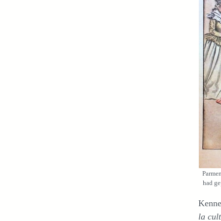
Parmen
had ge
Kennel
la cul