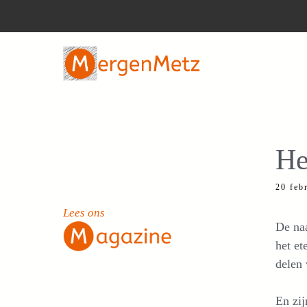
Ga
naar
de
inhoud
He
20 feb
Lees ons
De na
het et
delen 
En zij