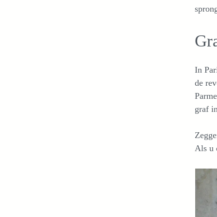
sprong
Gra
In Par
de rev
Parmen
graf i
Zegge
Als u 