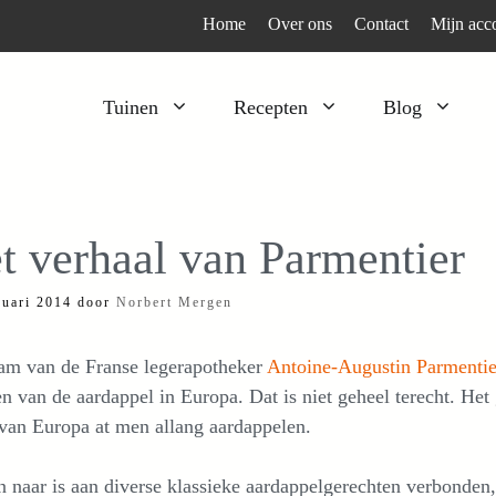
Home
Over ons
Contact
Mijn acc
Tuinen
Recepten
Blog
Heesters
Bijzonder en apart
Klimplanten
Kruiden
t verhaal van Parmentier
Kruiden
Peulgroenten
ruari 2014
door
Norbert Mergen
Moestuin
Tomaten
Verfplanten
Vruchtgewassen
am van de Franse legerapotheker
Antoine-Augustin Parmenti
Voedselbos
Wortelgroenten
en van de aardappel in Europa. Dat is niet geheel terecht. Het
van Europa at men allang aardappelen.
Bladgroenten
n naar is aan diverse klassieke aardappelgerechten verbonden