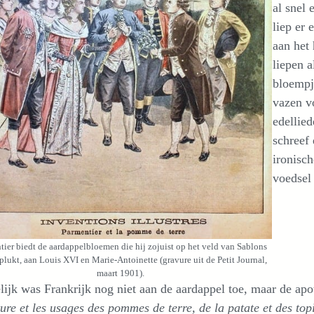
al snel 
liep er 
aan het
liepen 
bloempj
vazen v
edellie
schreef
ironisc
voedsel
tier biedt de aardappelbloemen die hij zojuist op het veld van Sablons
plukt, aan Louis XVI en Marie-Antoinette (gravure uit de Petit Journal,
maart 1901).
ijk was Frankrijk nog niet aan de aardappel toe, maar de apo
ture et les usages des pommes de terre, de la patate et des t