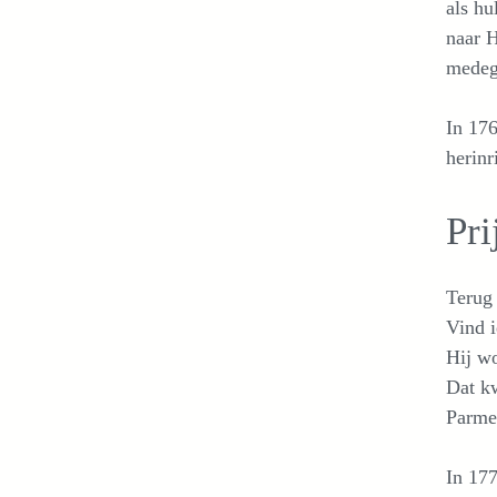
als hu
naar H
medeg
In 176
herinr
Pri
Terug 
Vind i
Hij wo
Dat k
Parmen
In 177