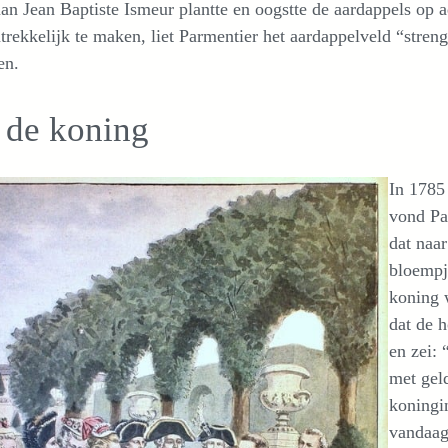
n Jean Baptiste Ismeur plantte en oogstte de aardappels op
trekkelijk te maken, liet Parmentier het aardappelveld “streng
en.
 de koning
In 1785
vond Pa
dat naa
bloempj
koning 
dat de 
en zei:
met gel
koningi
vandaag