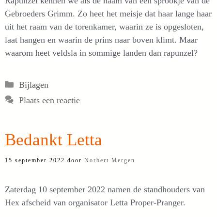
Rapunzel kennen we als de naam van een sprookje van de
Gebroeders Grimm. Zo heet het meisje dat haar lange haar
uit het raam van de torenkamer, waarin ze is opgesloten,
laat hangen en waarin de prins naar boven klimt. Maar
waarom heet veldsla in sommige landen dan rapunzel?
Categorieën
Bijlagen
Plaats een reactie
Bedankt Letta
15 september 2022
door
Norbert Mergen
Zaterdag 10 september 2022 namen de standhouders van
Hex afscheid van organisator Letta Proper-Pranger.