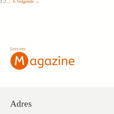
Pagina
Pagina
Pagina
1
2
…
6
Volgende
→
Lees ons
Adres