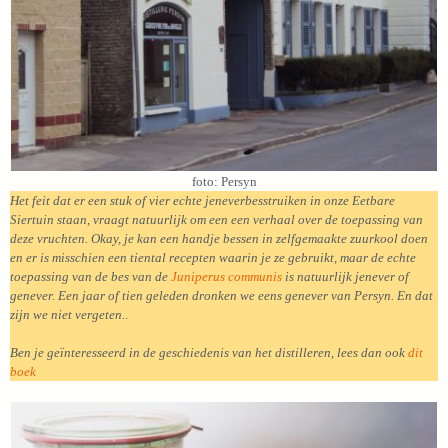
foto: Persyn
Het feit dat er een stuk of vier echte jeneverbesstruiken in onze Eetbare
Siertuin staan, vraagt natuurlijk om een een verhaal over de toepassing van
deze vruchten. Okay, je kan een handje bessen in zelfgemaakte zuurkool doen
en er is misschien een tiental recepten waarin je ze gebruikt, maar de echte
toepassing van de bes van de
Juniperus communis
is natuurlijk jenever of
genever. Een jaar of tien geleden dronken we eens genever van Persyn. En dat
zijn we niet vergeten.
.
Ben je geïnteresseerd in de geschiedenis van het distilleren, lees dan ook
dit
boek