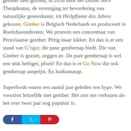
gember heel gezond, in 2018 door het Duitse NHV
Theophratus, de vereniging ter bevordering van
natuurlijke geneeskunst, tot
Heilpflanze des Jahres
gekozen.
Gimber
is Belgisch Nederlands en produceert in
Roelofsarendsveen. We proeven een concentraat van
Peruviaanse gember. Pittig maar lekker. En dan is er een
stand van
G’nger
, die puur gembersap biedt. Die van
Gimber is gezoet, zeggen ze. De pure gembersap is wel
een stuk heftiger, pfoeh! En dan is er
Go Now
die ook
gembersap aanprijst. En kurkumasap.
Superfoods waren een aantal jaar geleden een hype. We
voorzien hetzelfde met gember. Het zou ons verbazen als
het over twee jaar nog populair is.