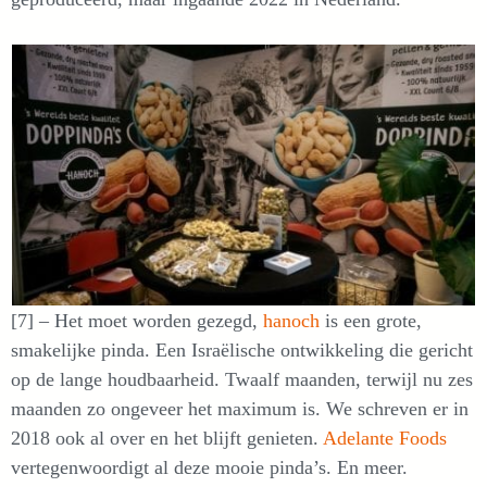
[7] – Het moet worden gezegd,
hanoch
is een grote,
smakelijke pinda. Een Israëlische ontwikkeling die gericht
op de lange houdbaarheid. Twaalf maanden, terwijl nu zes
maanden zo ongeveer het maximum is. We schreven er in
2018 ook al over en het blijft genieten.
Adelante Foods
vertegenwoordigt al deze mooie pinda’s. En meer.