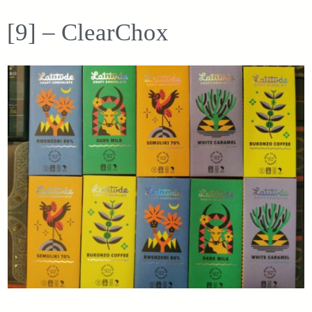
[9] – ClearChox