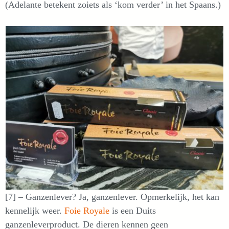
(Adelante betekent zoiets als ‘kom verder’ in het Spaans.)
[7] – Ganzenlever? Ja, ganzenlever. Opmerkelijk, het kan
kennelijk weer.
Foie Royale
is een Duits
ganzenleverproduct. De dieren kennen geen