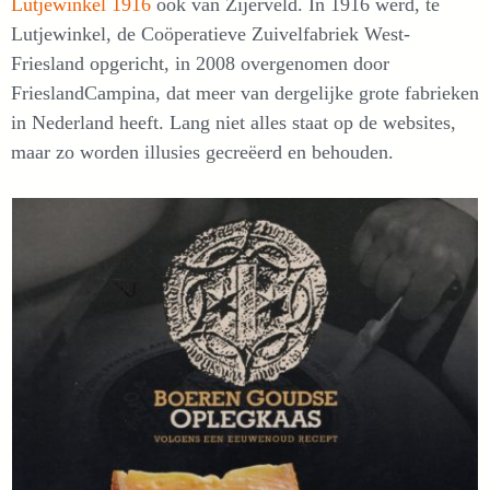
Lutjewinkel 1916
ook van Zijerveld. In 1916 werd, te
Lutjewinkel, de Coöperatieve Zuivelfabriek West-
Friesland opgericht, in 2008 overgenomen door
FrieslandCampina, dat meer van dergelijke grote fabrieken
in Nederland heeft. Lang niet alles staat op de websites,
maar zo worden illusies gecreëerd en behouden.