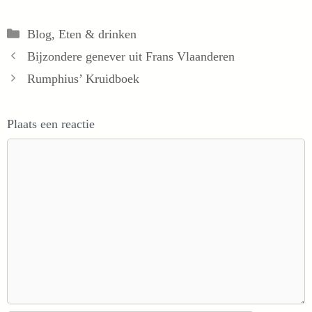
Categorieën
Blog
,
Eten & drinken
Bijzondere genever uit Frans Vlaanderen
Rumphius’ Kruidboek
Plaats een reactie
Reactie