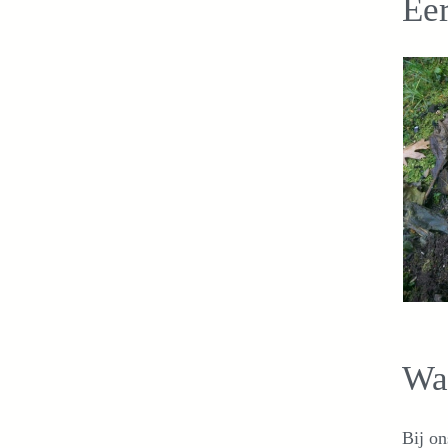
Eer
Wa
Bij on