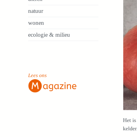
natuur
wonen
ecologie & milieu
Lees ons
Het i
kelder