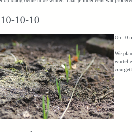
et op bladgroente in de winter, maar je moet eens wat probere
-10-10-10
Op 10 o
We plan
wortel 
courget