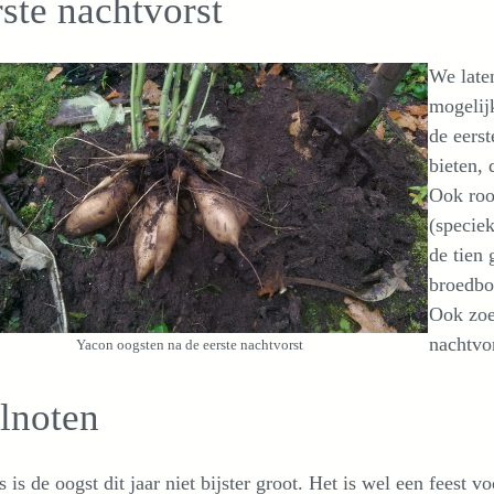
ste nachtvorst
We late
mogelij
de eers
bieten, 
Ook roo
(specie
de tien 
broedbol
Ook zoe
nachtvor
Yacon oogsten na de eerste nachtvorst
lnoten
s is de oogst dit jaar niet bijster groot. Het is wel een feest