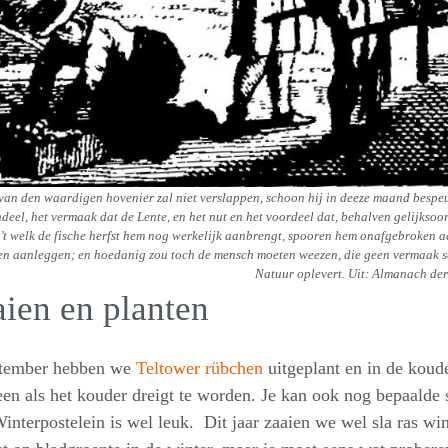
 van den waardigen hovenier zal niet verslappen, schoon hij in deeze maand bespeu
deel, het vermaak dat de Lente, en het nut en het voordeel dat, behalven gelijksoo
 ’t welk de fische herfst hem nog werkelijk aanbrengt, spooren hem onafgebroken aa
ven aanleggen; en hoedanig zou toch de mensch moeten weezen, die geen vermaak s
Natuur oplevert.
Uit: Almanach der
ien en planten
ptember hebben we
Teltower rübchen
uitgeplant en in de koude
en als het kouder dreigt te worden. Je kan ook nog bepaalde s
Winterpostelein is wel leuk. Dit jaar zaaien we wel sla ras 