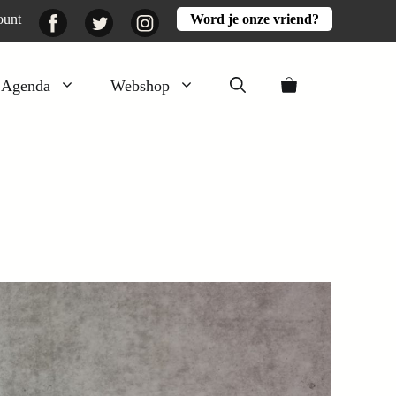
Facebook
Twitter
Instagram
ount
Word je onze vriend?
Agenda
Webshop
Veluwezomer
Aarde en mest
Activiteiten
Boeken
Mooi
Lekker