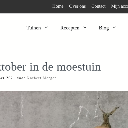
Home
Over ons
Contact
Mijn acc
Tuinen
Recepten
Blog
Heesters
Bijzonder en apart
Klimplanten
Kruiden
tober in de moestuin
Kruiden
Peulgroenten
ber 2021
door
Norbert Mergen
Moestuin
Tomaten
Verfplanten
Vruchtgewassen
Voedselbos
Wortelgroenten
Bladgroenten