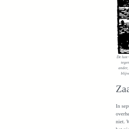
De lust
tegen
ander,
blij
Zaa
In se
overhe
niet. 