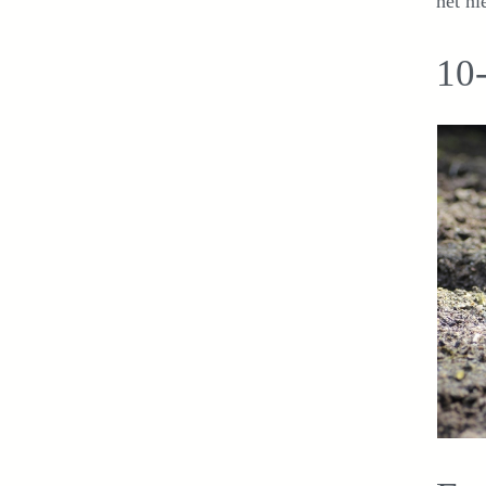
het ni
10