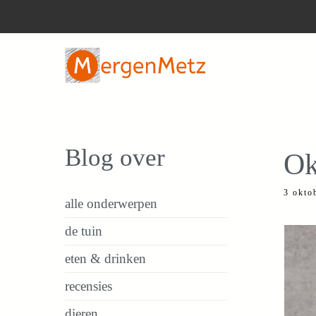
Ga
naar
de
inhoud
Blog over
Ok
3 okto
alle onderwerpen
de tuin
eten & drinken
recensies
dieren