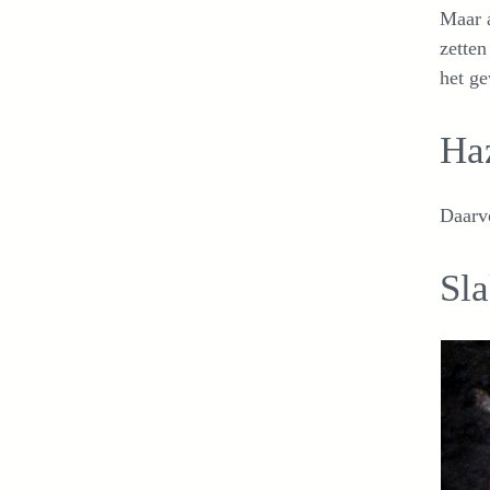
Maar a
zetten
het ge
Ha
Daarvo
Sla