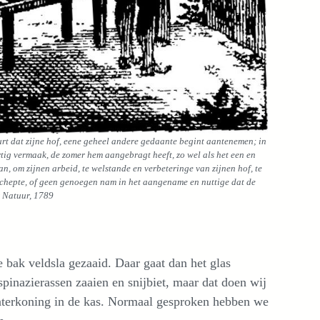
rt dat zijne hof, eene geheel andere gedaante begint aantenemen; in
rtig vermaak, de zomer hem aangebragt heeft, zo wel als het een en
n, om zijnen arbeid, te welstande en verbeteringe van zijnen hof, te
chepte, of geen genoegen nam in het aangename en nuttige dat de
 Natuur, 1789
 bak veldsla gezaaid. Daar gaat dan het glas
pinazierassen zaaien en snijbiet, maar dat doen wij
winterkoning in de kas. Normaal gesproken hebben we