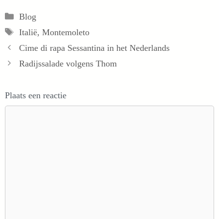
Categorieën
Blog
Tags
Italië
,
Montemoleto
Cime di rapa Sessantina in het Nederlands
Radijssalade volgens Thom
Plaats een reactie
Reactie