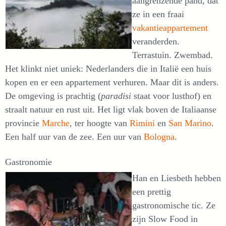
aangrenzende pand, dat
ze in een fraai
vakantieappartement
veranderden.
Terrastuin. Zwembad.
Het klinkt niet uniek: Nederlanders die in Italië een huis
kopen en er een appartement verhuren. Maar dit is anders.
De omgeving is prachtig (
paradisi
staat voor lusthof) en
straalt natuur en rust uit. Het ligt vlak boven de Italiaanse
provincie
Marche
, ter hoogte van
Rimini
en
San Marino
.
Een half uur van de zee. Een uur van
Bologna
.
Gastronomie
Han en Liesbeth hebben
een prettig
gastronomische tic. Ze
zijn Slow Food in