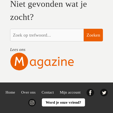
Niet gevonden wat je
zocht?
Zoeken
Lees ons
Facebook
Twi
Home
Over ons
Contact
Mijn account
Instagram
Word je onze vriend?