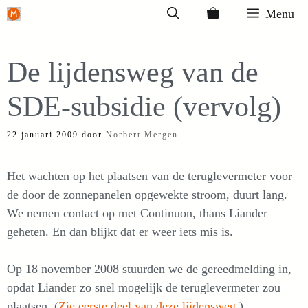
Ga
Menu
naar
de
De lijdensweg van de
inhoud
SDE-subsidie (vervolg)
22 januari 2009
door
Norbert Mergen
Het wachten op het plaatsen van de teruglevermeter voor
de door de zonnepanelen opgewekte stroom, duurt lang.
We nemen contact op met Continuon, thans Liander
geheten. En dan blijkt dat er weer iets mis is.
Op 18 november 2008 stuurden we de gereedmelding in,
opdat Liander zo snel mogelijk de teruglevermeter zou
plaatsen. (
Zie eerste deel van deze lijdensweg
.)