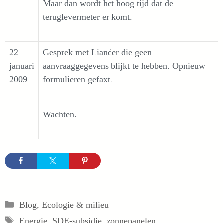
Maar dan wordt het hoog tijd dat de
teruglevermeter er komt.
22
Gesprek met Liander die geen
januari
aanvraaggegevens blijkt te hebben. Opnieuw
2009
formulieren gefaxt.
Wachten.
Categorieën
Blog
,
Ecologie & milieu
Tags
Energie
,
SDE-subsidie
,
zonnepanelen