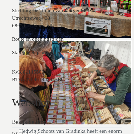
Stichting De Tuinen van MergenMetz
Utrechtseweg 433
6865 CL Doorwerth
Route en openingstijden
Statuten en jaarstukken
KvK 81145500
BTW# NL861952947B01
Webshop
Bekijk de shop
Hedwig Schoots van Gradinka heeft een enorm