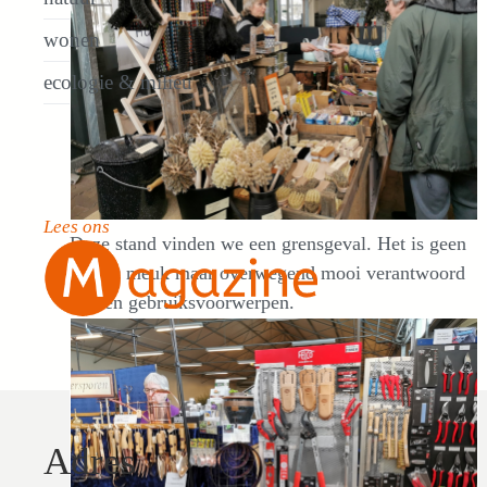
wonen
ecologie & milieu
Lees ons
Deze stand vinden we een grensgeval. Het is geen
plastic meuk maar overwegend mooi verantwoord
houten gebruiksvoorwerpen.
Adres