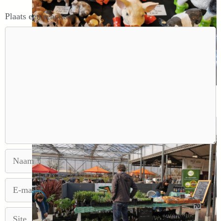
Plaats een reactie
Reactie
Dat hoort eigenlijk niet thuis op Groenmoes,
vinden wij.
Naam
E-
mail
Site