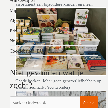
Winkelwagen
assortiment aan bijzondere kruiden en meer.
Mijn account
Algemene Voorwaarden
Privacyverklaring & Cookies
Nog vragen?
Cookiebeleid (EU)
Niet gevonden wat je
Goede boeken. Maar geen geneverliefhebbers op
zocht?
Groenmoesmarkt (rechtsonder)
Zoeken