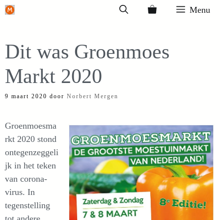
Ga
Menu
naar
de
Dit was Groenmoes
inhoud
Markt 2020
9 maart 2020
door
Norbert Mergen
Groenmoesma
rkt 2020 stond
ontegenzeggeli
jk in het teken
van corona-
virus. In
tegenstelling
tot andere