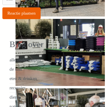
Blog over
alle onderwerpen
de tuin
eten & drinken
recensies
dieren
natuur