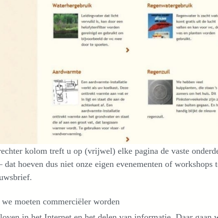
rechter kolom treft u op (vrijwel) elke pagina de vaste onderde
– dat hoeven dus niet onze eigen evenementen of workshops te
uwsbrief.
 we moeten commerciëler worden
oven in het Internet en het delen van informatie. Daar gaa