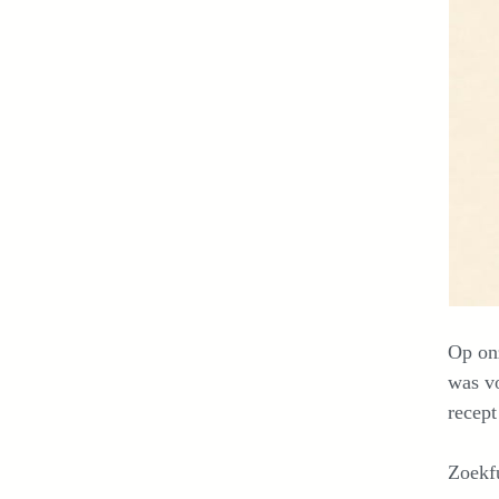
Op on
was vo
recept
Zoekf