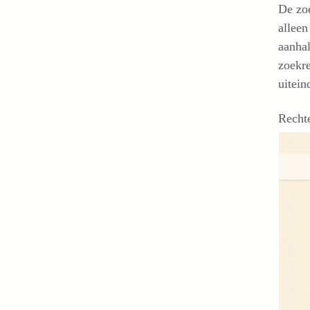
De zoe
alleen
aanhal
zoekre
uitein
Recht