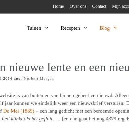
Home
Over ons
Contact
Mijn acc
Tuinen
Recepten
Blog
Heesters
Bijzonder en apart
Klimplanten
Kruiden
n nieuwe lente en een nieu
Kruiden
Peulgroenten
il 2014
door
Norbert Mergen
Moestuin
Tomaten
Verfplanten
Vruchtgewassen
ebsite is van buiten en van binnen geheel vernieuwd. Alleen 
Voedselbos
Wortelgroenten
lf jaar kunnen we eindelijk weer een nieuwsbrief versturen. D
ef
De Mei (1889)
– een lang gedicht met een beroemde openi
Bladgroenten
 lied klinkt als het gefluit
, … [en dan gaat het nog 4379 regels