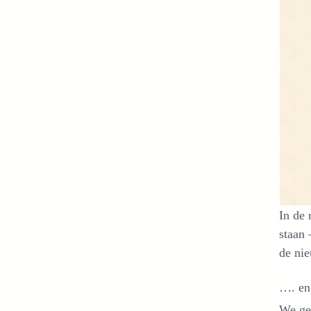
In de 
staan 
de nie
…. en
We gel