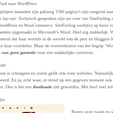
ord naar WordPress
gelopen maanden zijn pakweg 1500 pagina’s zijn omgezet naa
 lay-out. Technisch gesproken zijn we over van SiteFeeling
WordPress en WooCommerce. SiteFeeling werkt(e) op basis v
enten opgemaakt in Microsoft’s Word. Heel erg makkelijk. W
steem dat haar wortels in de wereld van de pers en bloggers h
zo haar voordelen. Maar de overeenkomst van het begrip ‘Wor
n
was geen garantie
voor een makkelijke conversie.
site
ven is schrappen en zoiets geldt ook voor websites. Natuurli
eerd. En ja, echt waar, er stond op een gegeven moment ook
en. Dus is het een
doodsaaie
site geworden. Met heel veel inf
jes
Boven onze naam en wor