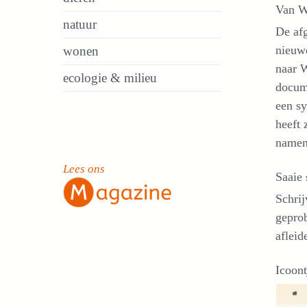
Van W
natuur
De af
nieuwe
wonen
naar 
ecologie & milieu
docum
een sy
heeft 
name
Lees ons
Saaie 
Schrij
geprob
afleid
Icoont