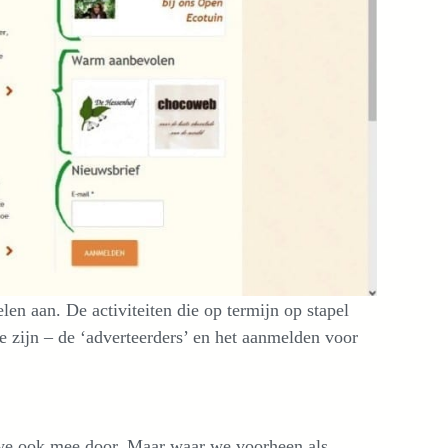
len aan. De activiteiten die op termijn op stapel
 zijn – de ‘adverteerders’ en het aanmelden voor
n we ook mee door. Maar waar we voorheen als