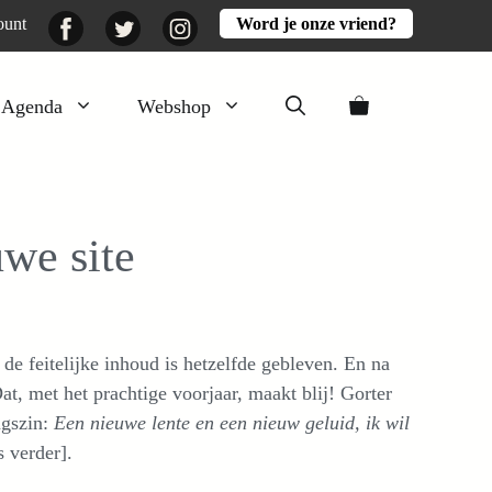
Facebook
Twitter
Instagram
ount
Word je onze vriend?
Agenda
Webshop
Veluwezomer
Aarde en mest
we site
Activiteiten
Boeken
Mooi
de feitelijke inhoud is hetzelfde gebleven. En na
Lekker
at, met het prachtige voorjaar, maakt blij! Gorter
ngszin:
Een nieuwe lente en een nieuw geluid, ik wil
 verder].