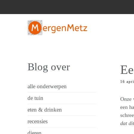
Ga
naar
de
inhoud
Blog over
Ee
16 apr
alle onderwerpen
de tuin
Onze w
een ha
eten & drinken
schre
recensies
dat dit
dieren