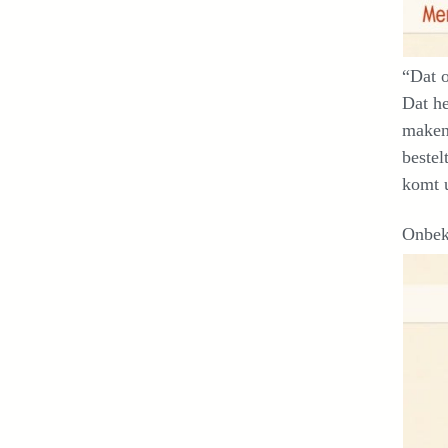
“Dat o
Dat he
maken.
bestel
komt u
Onbek