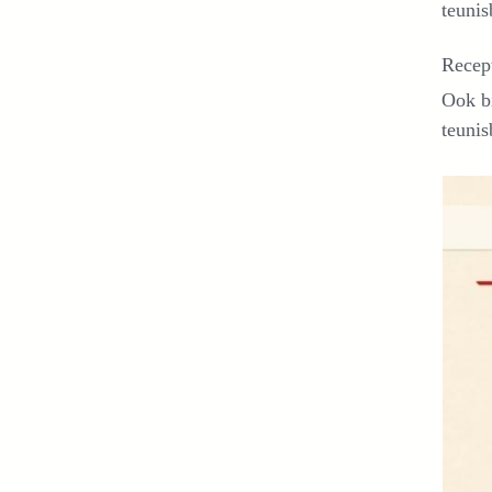
teunis
Recep
Ook bi
teunis