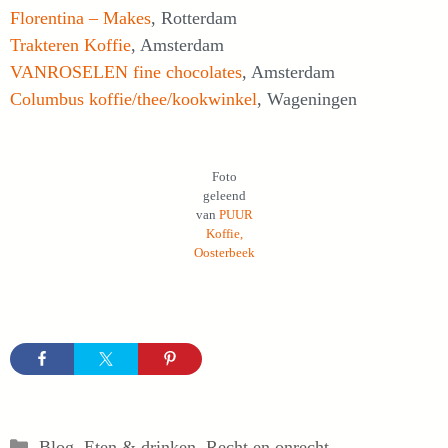
Florentina – Makes
, Rotterdam
Trakteren Koffie
, Amsterdam
VANROSELEN fine chocolates
, Amsterdam
Columbus koffie/thee/kookwinkel
, Wageningen
Foto
geleend
van
PUUR
Koffie,
Oosterbeek
Categorieën
Blog
,
Eten & drinken
,
Recht en onrecht