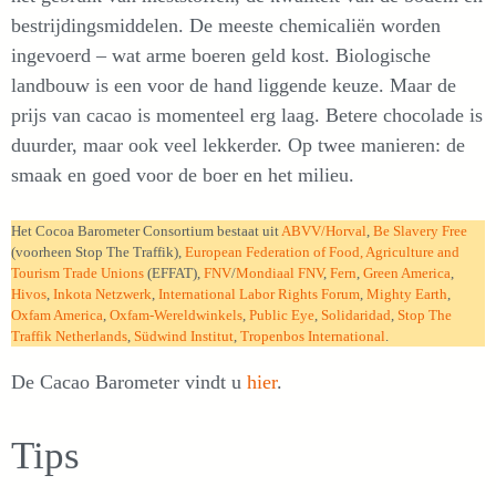
bestrijdingsmiddelen. De meeste chemicaliën worden
ingevoerd – wat arme boeren geld kost. Biologische
landbouw is een voor de hand liggende keuze. Maar de
prijs van cacao is momenteel erg laag. Betere chocolade is
duurder, maar ook veel lekkerder. Op twee manieren: de
smaak en goed voor de boer en het milieu.
Het Cocoa Barometer Consortium bestaat uit
ABVV/Horval
,
Be Slavery Free
(voorheen Stop The Traffik),
European Federation of Food, Agriculture and
Tourism Trade Unions
(EFFAT),
FNV
/
Mondiaal FNV
,
Fern
,
Green America
,
Hivos
,
Inkota Netzwerk
,
International Labor Rights Forum
,
Mighty Earth
,
Oxfam America
,
Oxfam-Wereldwinkels
,
Public Eye
,
Solidaridad
,
Stop The
Traffik Netherlands
,
Südwind Institut
,
Tropenbos International
.
De Cacao Barometer vindt u
hier
.
Tips