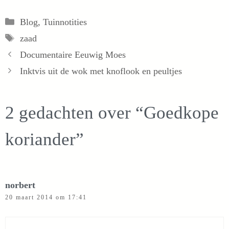
Categorieën
Blog
,
Tuinnotities
Tags
zaad
Documentaire Eeuwig Moes
Inktvis uit de wok met knoflook en peultjes
2 gedachten over “Goedkope
koriander”
norbert
20 maart 2014 om 17:41