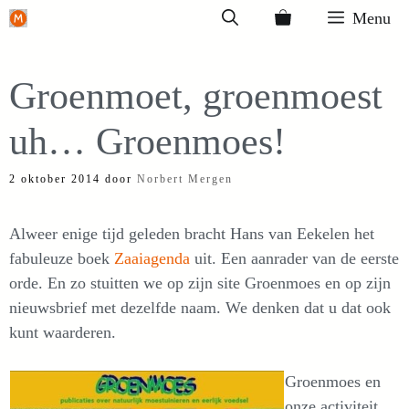
Ga
Menu
naar
de
Groenmoet, groenmoest
inhoud
uh… Groenmoes!
2 oktober 2014
door
Norbert Mergen
Alweer enige tijd geleden bracht Hans van Eekelen het
fabuleuze boek
Zaaiagenda
uit. Een aanrader van de eerste
orde. En zo stuitten we op zijn site Groenmoes en op zijn
nieuwsbrief met dezelfde naam. We denken dat u dat ook
kunt waarderen.
Groenmoes en
onze activiteit