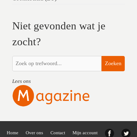
Niet gevonden wat je
zocht?
Zoeken
Lees ons
Facebook
Twi
Home
Over ons
Contact
Mijn account