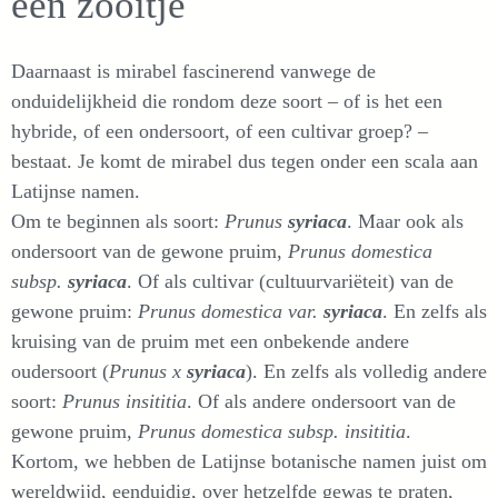
een zooitje
Daarnaast is mirabel fascinerend vanwege de
onduidelijkheid die rondom deze soort – of is het een
hybride, of een ondersoort, of een cultivar groep? –
bestaat. Je komt de mirabel dus tegen onder een scala aan
Latijnse namen.
Om te beginnen als soort:
Prunus
syriaca
. Maar ook als
ondersoort van de gewone pruim,
Prunus domestica
subsp.
syriaca
. Of als cultivar (cultuurvariëteit) van de
gewone pruim:
Prunus domestica var.
syriaca
. En zelfs als
kruising van de pruim met een onbekende andere
oudersoort (
Prunus x
syriaca
). En zelfs als volledig andere
soort:
Prunus insititia
. Of als andere ondersoort van de
gewone pruim,
Prunus domestica subsp. insititia
.
Kortom, we hebben de Latijnse botanische namen juist om
wereldwijd, eenduidig, over hetzelfde gewas te praten,