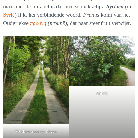
maar met de mirabel is dat niet zo makkelijk.
Syriaca
(uit
Syrië
) lijkt het verbindende woord.
Prunus
komt van het
Oudgriekse
προύνη
(proúnē)
, dat naar steenfruit verwijst.
Appels
Vruchtenstraat op Rügen