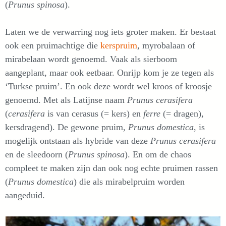
(
Prunus spinosa
).
Laten we de verwarring nog iets groter maken. Er bestaat
ook een pruimachtige die
kerspruim
, myrobalaan of
mirabelaan wordt genoemd. Vaak als sierboom
aangeplant, maar ook eetbaar. Onrijp kom je ze tegen als
‘Turkse pruim’. En ook deze wordt wel kroos of kroosje
genoemd. Met als Latijnse naam
Prunus cerasifera
(
cerasifera
is van cerasus (= kers) en
ferre
(= dragen),
kersdragend). De gewone pruim,
Prunus domestica
, is
mogelijk ontstaan als hybride van deze
Prunus cerasifera
en de sleedoorn (
Prunus spinosa
). En om de chaos
compleet te maken zijn dan ook nog echte pruimen rassen
(
Prunus domestica
) die als mirabelpruim worden
aangeduid.