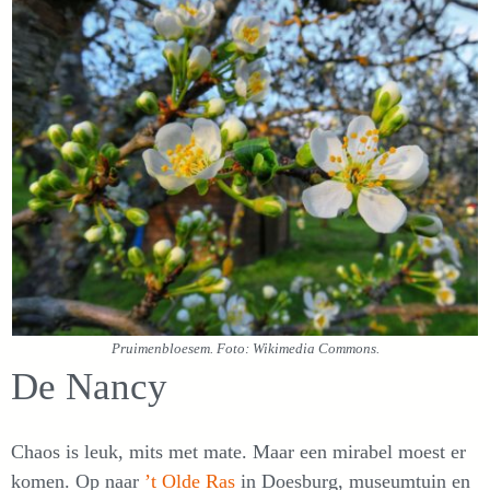
Pruimenbloesem. Foto: Wikimedia Commons.
De Nancy
Chaos is leuk, mits met mate. Maar een mirabel moest er
komen. Op naar
’t Olde Ras
in Doesburg, museumtuin en