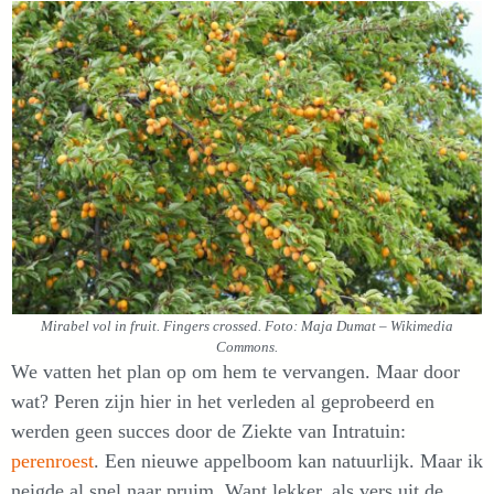
Mirabel vol in fruit. Fingers crossed. Foto: Maja Dumat – Wikimedia
Commons.
We vatten het plan op om hem te vervangen. Maar door
wat? Peren zijn hier in het verleden al geprobeerd en
werden geen succes door de Ziekte van Intratuin:
perenroest
. Een nieuwe appelboom kan natuurlijk. Maar ik
neigde al snel naar pruim. Want lekker, als vers uit de