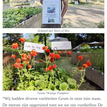
Armand met Tales of Hex
Geum ‘Orange Pumpkin’
“Wij hadden diverse variëteiten
Geum
in onze tuin staan.
De meeste zijn opgeruimd toen we we ons voedselbos De