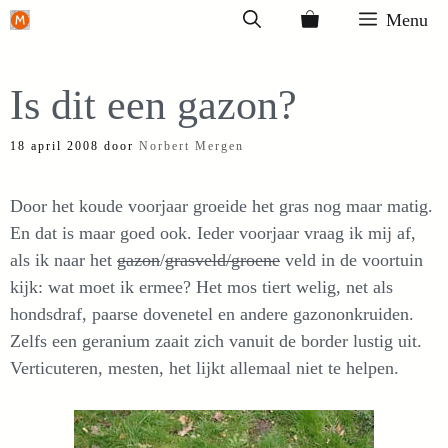
Ga
Menu
naar
de
Is dit een gazon?
inhoud
18 april 2008
door
Norbert Mergen
Door het koude voorjaar groeide het gras nog maar matig.
En dat is maar goed ook. Ieder voorjaar vraag ik mij af,
als ik naar het
gazon
/
grasveld/groene
veld in de voortuin
kijk: wat moet ik ermee? Het mos tiert welig, net als
hondsdraf, paarse dovenetel en andere gazononkruiden.
Zelfs een geranium zaait zich vanuit de border lustig uit.
Verticuteren, mesten, het lijkt allemaal niet te helpen.