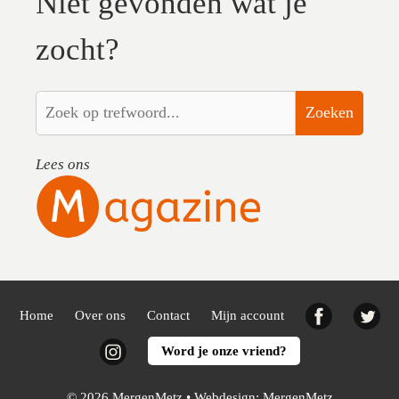
Niet gevonden wat je
zocht?
Zoeken
Lees ons
Facebook
Twi
Home
Over ons
Contact
Mijn account
Instagram
Word je onze vriend?
© 2026 MergenMetz • Webdesign:
MergenMetz