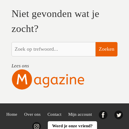
Niet gevonden wat je
zocht?
Zoeken
Lees ons
Facebook
Twi
Home
Over ons
Contact
Mijn account
Instagram
Word je onze vriend?