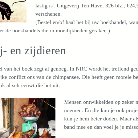
lastig is'. Uitgeverij Ten Have, 326 blz., €24,
verschenen.
(Bestel en/of haal het bij uw boekhandel, wa
er de boekhandels die in moeilijkheden geraken.)
- en zijdieren
el van het boek zegt al genoeg. In NRC wordt het treffend ge
ijke conflict ons van de chimpansee. Die heeft geen morele b
ok al schreeuwt die het uit.
Mensen ontwikkelden op zeker 
noemen. En die kun je ook projec
kun je hem beter doden. Maar als 
band mee en dan voel je je missch