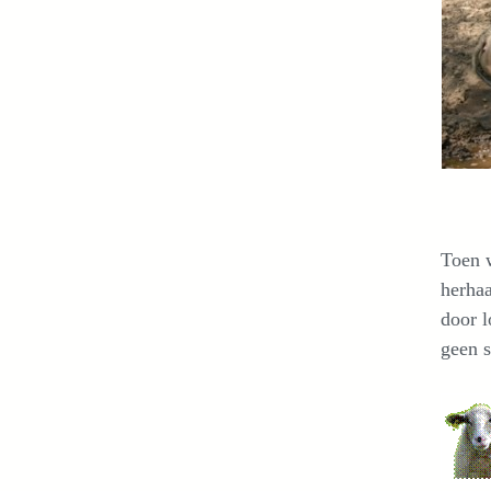
Toen 
herhaa
door l
geen s