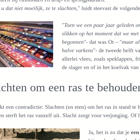
 u dat niet moeilijk, ze te slachten
," luidt steevast de volgend
"
Toen we een paar jaar geleden 
slikken op het moment dat we met 
begonnen
"- dat was Ot – "
maar al
halve varkens
"- de tweede helft v
allerlei vlees, zoals speklappen, f
de slager en of in het koelvak van
achten om een ras te behoude
jkt een contradictie: Slachten (en eten) om het ras in stand t
en sterft het ras vanzelf uit. Slacht zorgt voor verjonging. Of
Ja, het is zo dat je
een