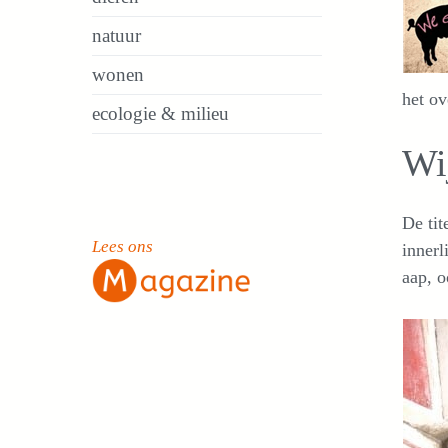
natuur
wonen
het ov
ecologie & milieu
Wij
De tit
Lees ons
innerl
aap, o