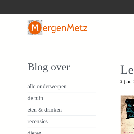
Ga
naar
de
inhoud
Blog over
Le
5 juni
alle onderwerpen
de tuin
eten & drinken
recensies
dieren