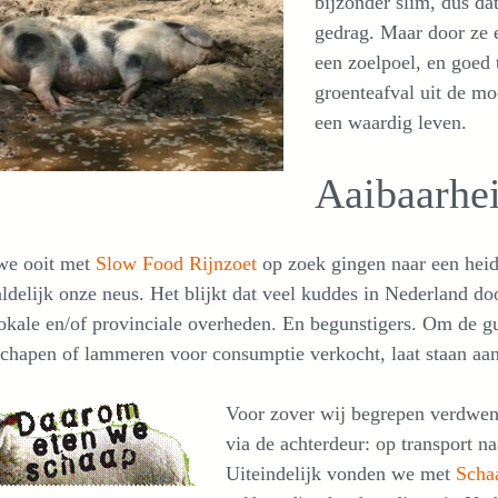
bijzonder slim, dus da
gedrag. Maar door ze e
een zoelpoel, en goed 
groenteafval uit de mo
een waardig leven.
Aaibaarhe
we ooit met
Slow Food Rijnzoet
op zoek gingen naar een heid
ldelijk onze neus. Het blijkt dat veel kuddes in Nederland d
okale en/of provinciale overheden. En begunstigers. Om de g
chapen of lammeren voor consumptie verkocht, laat staan aang
Voor zover wij begrepen verdwen
via de achterdeur: op transport n
Uiteindelijk vonden we met
Scha