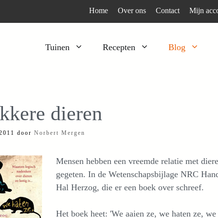
Home
Over ons
Contact
Mijn acc
Tuinen
Recepten
Blog
Heesters
Bijzonder en apart
Klimplanten
Kruiden
kkere dieren
Kruiden
Peulgroenten
 2011
door
Norbert Mergen
Moestuin
Tomaten
Verfplanten
Vruchtgewassen
Mensen hebben een vreemde relatie met dier
Voedselbos
Wortelgroenten
gegeten. In de Wetenschapsbijlage NRC Hand
Hal Herzog, die er een boek over schreef.
Bladgroenten
Het boek heet: 'We aaien ze, we haten ze, we