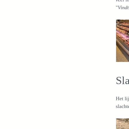
"
Vindt
Sl
Het li
slacht