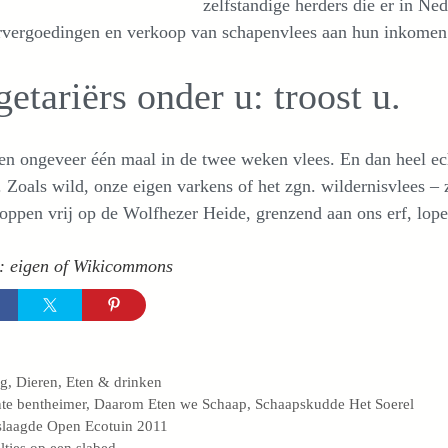
zelfstandige herders die er in N
rvergoedingen en verkoop van schapenvlees aan hun inkome
etariërs onder u: troost u.
en ongeveer één maal in de twee weken vlees. En dan heel ech
 Zoals wild, onze eigen varkens of het zgn. wildernisvlees –
oppen vrij op de Wolfhezer Heide, grenzend aan ons erf, lope
s: eigen of Wikicommons
egorieën
og
,
Dieren
,
Eten & drinken
s
te bentheimer
,
Daarom Eten we Schaap
,
Schaapskudde Het Soerel
laagde Open Ecotuin 2011
ltjes op een slabed