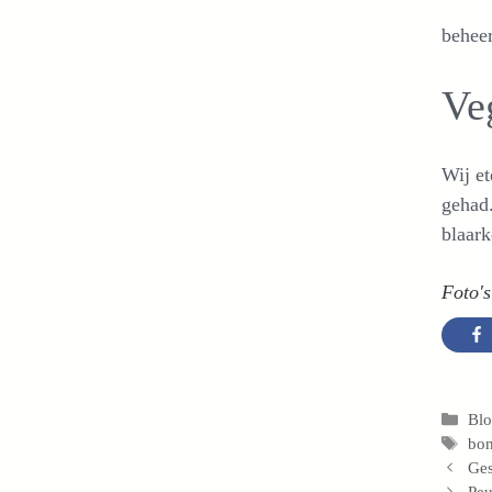
behee
Veg
Wij et
gehad.
blaark
Foto'
Cat
Bl
Tag
bon
Ges
Peu