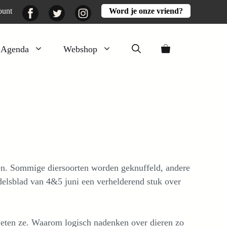
Facebook
Twitter
Instagram
ount
Word je onze vriend?
Agenda
Webshop
Veluwezomer
Aarde en mest
Activiteiten
Boeken
Mooi
en. Sommige diersoorten worden geknuffeld, andere
Lekker
elsblad van 4&5 juni een verhelderend stuk over
 eten ze. Waarom logisch nadenken over dieren zo