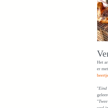
Ve
Het ar
er me
beertj
"
Eind 
geleer
"
Twee 
veel i