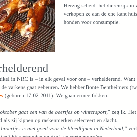
Herzog scheidt het dierenrijk in 
verkopen ze aan de ene kant huis
honden voor consumptie.
rhelderend
tikel in NRC is – in elk geval voor ons – verhelderend. Wa
t de varkens gaat gebeuren. We hebbenBonte Bentheimers (tw
es
(geboren 17-02-2011). We gaan ermee fokken.
oktober gaat een van de beertjes op wintersport
," zeg ik. He
d als zij kippen op raskenmerken selecteert en slacht.
broertjes is niet goed voor de bloedlijnen in Nederland,"
ver
nteelt bij rashonden en draf- en springpaarden
."