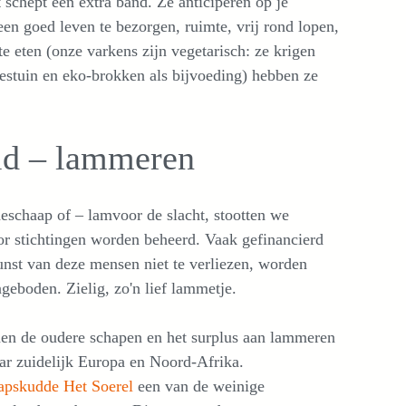
t schept een extra band. Ze anticiperen op je
en goed leven te bezorgen, ruimte, vrij rond lopen,
te eten (onze varkens zijn vegetarisch: ze krigen
estuin en eko-brokken als bijvoeding) hebben ze
id – lammeren
eschaap of – lamvoor de slacht, stootten we
oor stichtingen worden beheerd. Vaak gefinancierd
unst van deze mensen niet te verliezen, worden
eboden. Zielig, zo'n lief lammetje.
en de oudere schapen en het surplus aan lammeren
aar zuidelijk Europa en Noord-Afrika.
apskudde Het Soerel
een van de weinige