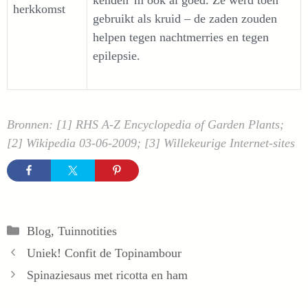
kenden 'm ook al goed. Ze werd toen
herkkomst
gebruikt als kruid – de zaden zouden
helpen tegen nachtmerries en tegen
epilepsie.
Bronnen: [1] RHS A-Z Encyclopedia of Garden Plants;
[2] Wikipedia 03-06-2009; [3] Willekeurige Internet-sites
Categorieën
Blog
,
Tuinnotities
Uniek! Confit de Topinambour
Spinaziesaus met ricotta en ham