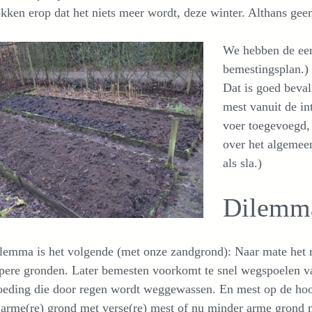
ken erop dat het niets meer wordt, deze winter. Althans geen
We hebben de eer
bemestingsplan.)
Dat is goed beva
mest vanuit de in
voer toegevoegd, 
over het algemee
als sla.)
Dilemm
lemma is het volgende (met onze zandgrond): Naar mate het r
pere gronden. Later bemesten voorkomt te snel wegspoelen v
eding die door regen wordt weggewassen. En mest op de hoop 
 arme(re) grond met verse(re) mest of nu minder arme grond me