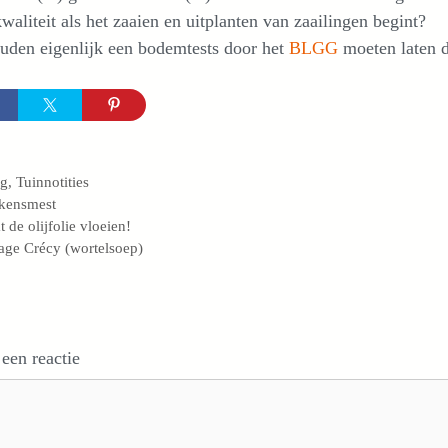
kwaliteit als het zaaien en uitplanten van zaailingen begint?
uden eigenlijk een bodemtests door het
BLGG
moeten laten d
egorieën
og
,
Tuinnotities
s
kensmest
t de olijfolie vloeien!
age Crécy (wortelsoep)
 een reactie
e