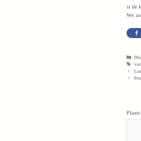
is de 
We zo
Cat
Bl
Tag
var
Laa
Pot
Plaats
Reacti