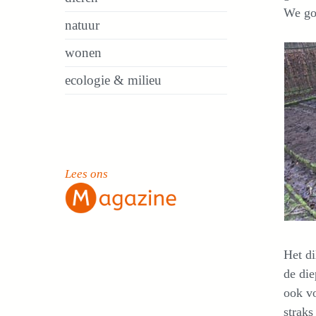
We gok
natuur
wonen
ecologie & milieu
Lees ons
Het di
de die
ook vo
straks