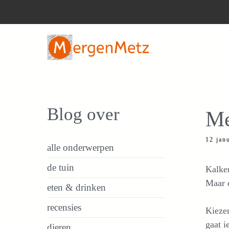
Ga
naar
de
inhoud
Blog over
Me
12 jan
alle onderwerpen
de tuin
Kalken
Maar d
eten & drinken
recensies
Kiezen
gaat ie
dieren