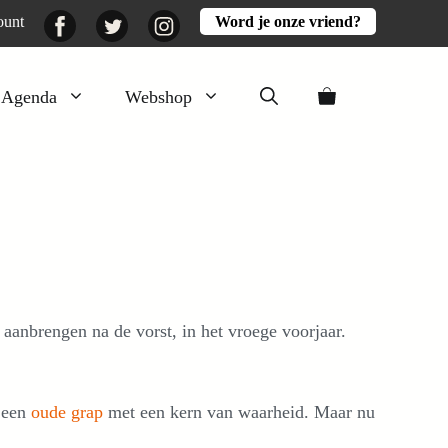
Facebook
Twitter
Instagram
ount
Word je onze vriend?
Agenda
Webshop
Veluwezomer
Aarde en mest
Activiteiten
Boeken
Mooi
aanbrengen na de vorst, in het vroege voorjaar.
Lekker
s een
oude grap
met een kern van waarheid. Maar nu