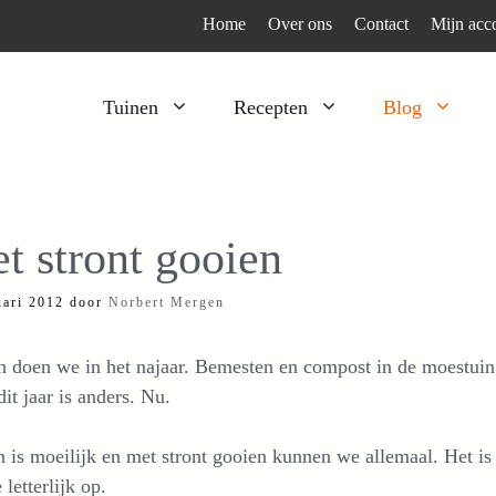
Home
Over ons
Contact
Mijn acc
Tuinen
Recepten
Blog
Heesters
Bijzonder en apart
Klimplanten
Kruiden
t stront gooien
Kruiden
Peulgroenten
uari 2012
door
Norbert Mergen
Moestuin
Tomaten
Verfplanten
Vruchtgewassen
 doen we in het najaar. Bemesten en compost in de moestuin 
Voedselbos
Wortelgroenten
it jaar is anders. Nu.
Bladgroenten
 is moeilijk en met stront gooien kunnen we allemaal. Het i
 letterlijk op.