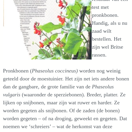
test met
pronkbonen.
Handig, als u nu
zaad wilt
bestellen. Het
zijn wel Britse
rassen.
Pronkbonen (
Phaseolus coccineus)
worden nog weinig
geteeld door de moestuinier. Het zijn net iets andere bonen
dan de gangbare, de grote familie van de
Phaseolus
vulgaris
(waaronder de sperziebonen). Breder, platter. Ze
lijken op snijbonen, maar zijn wat ruwer en harder. Ze
worden gegeten als snijbonen. Of de zaden (de bonen)
worden gegeten – of na droging, geweekt en gegeten. Dat
noemen we ‘schreiers’ – wat de herkomst van deze