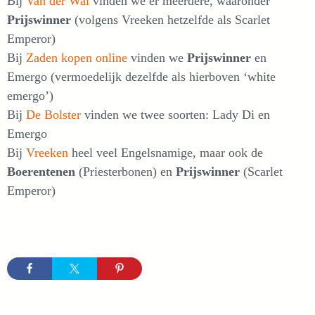
Bij
Van der Wal
vinden we er meerdere, waaronder
Prijswinner
(volgens Vreeken hetzelfde als Scarlet
Emperor)
Bij
Zaden kopen online
vinden we
Prijswinner
en
Emergo (vermoedelijk dezelfde als hierboven ‘white
emergo’)
Bij
De Bolster
vinden we twee soorten: Lady Di en
Emergo
Bij
Vreeken
heel veel Engelsnamige, maar ook de
Boerentenen
(Priesterbonen) en
Prijswinner
(Scarlet
Emperor)