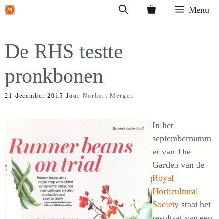
Ga
Menu
naar
de
De RHS testte
inhoud
pronkbonen
21 december 2015
door
Norbert Mergen
In het
septembernumm
er van The
Garden van de
Royal
Horticultural
Society
staat het
resultaat van een