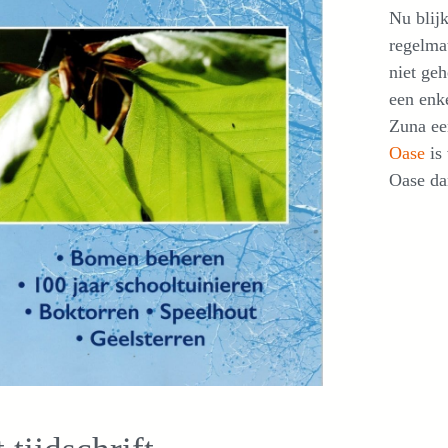
Nu blijk
regelmat
niet ge
een enke
Zuna ee
Oase
is
Oase da