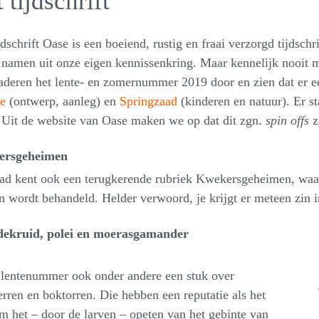
 tijdschrift
jdschrift Oase is een boeiend, rustig en fraai verzorgd tijdsc
 namen uit onze eigen kennissenkring. Maar kennelijk nooit 
deren het lente- en zomernummer 2019 door en zien dat er een
e
(ontwerp, aanleg) en
Springzaad
(kinderen en natuur). Er st
 Uit de website van Oase maken we op dat dit zgn.
spin offs
zi
ersgeheimen
lad kent ook een terugkerende rubriek Kwekersgeheimen, waar
n wordt behandeld. Helder verwoord, je krijgt er meteen zin in
ekruid, polei en moerasgamander
 lentenummer ook onder andere een stuk over
erren en boktorren. Die hebben een reputatie als het
m het – door de larven – opeten van het gebinte van