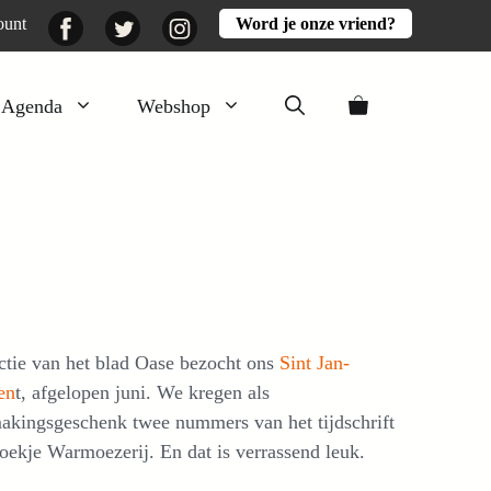
Facebook
Twitter
Instagram
ount
Word je onze vriend?
Agenda
Webshop
Veluwezomer
Aarde en mest
Activiteiten
Boeken
Mooi
ctie van het blad Oase bezocht ons
Sint Jan-
Lekker
en
t, afgelopen juni. We kregen als
akingsgeschenk twee nummers van het tijdschrift
boekje Warmoezerij. En dat is verrassend leuk.