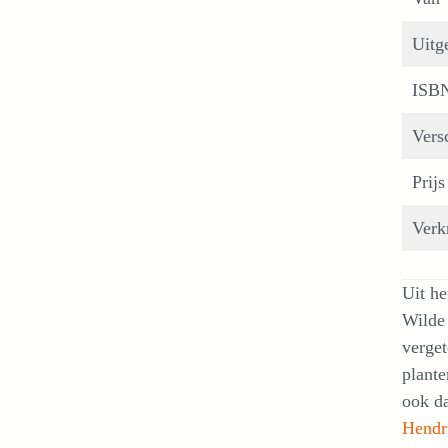
Uitg
ISB
Vers
Prijs
Verkr
Uit he
Wilde 
verget
plante
ook da
Hendr