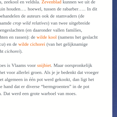
a, zeekool en veldsla.
Zevenblad
kunnen we uit de
uin houden…. hoewel, tussen de rabarber….. In dit
behandelen de auteurs ook de stamvaders (de
naamde
crop wild relatives
) van twee uitgebreide
engeslachten (en daaronder vallen families,
hten en rassen): de
wilde kool
(namens het geslacht
ca
) en de
wilde cichorei
(van het gelijknamige
cht
cichorei
).
es is Vlaams voor
snijbiet
. Maar oorspronkelijk
het voor allerlei groen. Als je je bedenkt dat vroeger
et algemeen in één pot werd gekookt, dan ligt het
e hand dat er diverse “bermgroenten” in de pot
n. Dat werd een grote warboel van moes.