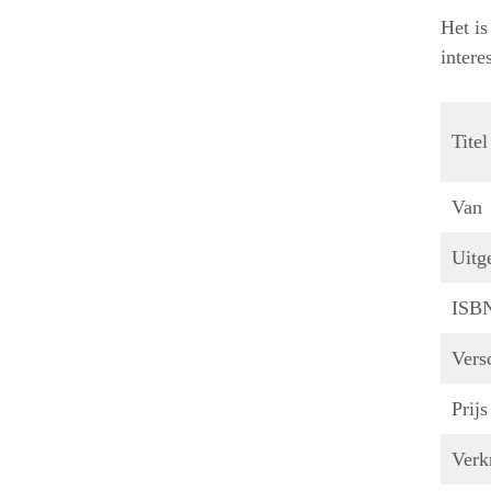
Het is
intere
Titel
Van
Uitg
ISB
Vers
Prijs
Verkr