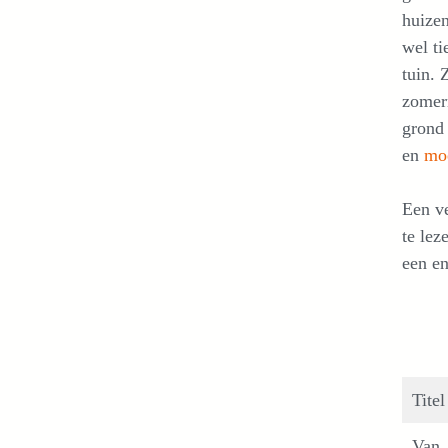
huizen
wel ti
tuin. 
zomer
grond
en
mo
Een ve
te lez
een en
Titel
Van