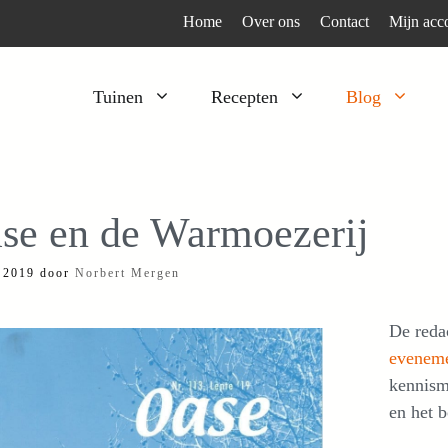
Home
Over ons
Contact
Mijn acc
Tuinen
Recepten
Blog
Heesters
Bijzonder en apart
Klimplanten
Kruiden
se en de Warmoezerij
Kruiden
Peulgroenten
i 2019
door
Norbert Mergen
Moestuin
Tomaten
Verfplanten
Vruchtgewassen
De reda
Voedselbos
Wortelgroenten
evenem
kennism
Bladgroenten
en het 