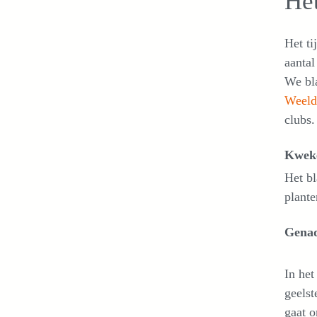
Het
Het ti
aantal
We bla
Weeld
clubs.
Kwek
Het b
plante
Genad
In het
geelst
gaat o