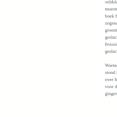
veldsl
moest
boek 
zoge
groent
geslac
brassi
gesla
Warmo
stond 
over h
voor d
ginge