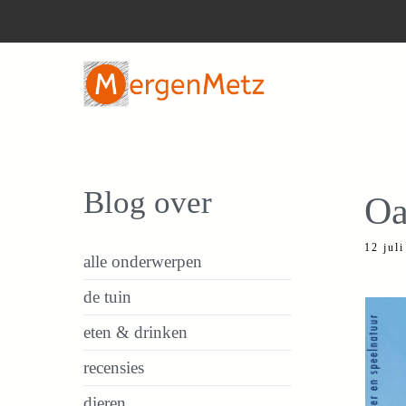
Ga
naar
de
inhoud
Blog over
Oa
12 jul
alle onderwerpen
de tuin
eten & drinken
recensies
dieren