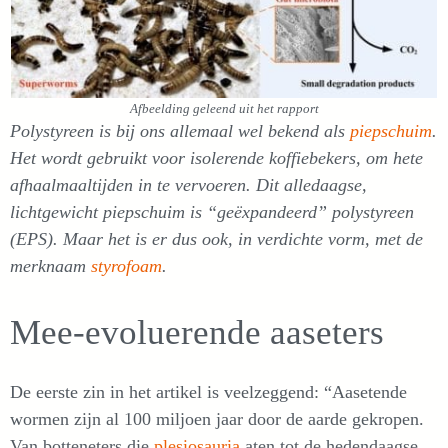
Afbeelding geleend uit het rapport
Polystyreen is bij ons allemaal wel bekend als
piepschuim
.
Het wordt gebruikt voor isolerende koffiebekers, om hete
afhaalmaaltijden in te vervoeren. Dit
alledaagse,
lichtgewicht piepschuim is “geëxpandeerd” polystyreen
(EPS).
Maar het is er dus ook, in verdichte vorm, met de
merknaam
styrofoam
.
Mee-evoluerende aaseters
De eerste zin in het artikel is veelzeggend: “Aasetende
wormen zijn al 100 miljoen jaar door de aarde gekropen.
Van botteneters die
plesiosauria
aten tot de hedendaagse