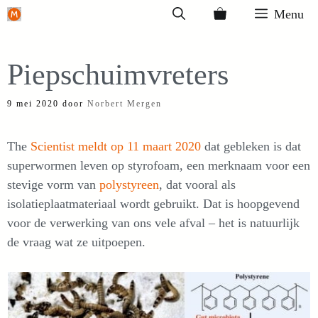
Ga
Menu
naar
de
Piepschuimvreters
inhoud
9 mei 2020
door
Norbert Mergen
The
Scientist meldt op 11 maart 2020
dat gebleken is dat
superwormen leven op styrofoam, een merknaam voor een
stevige vorm van
polystyreen
, dat vooral als
isolatieplaatmateriaal wordt gebruikt. Dat is hoopgevend
voor de verwerking van ons vele afval – het is natuurlijk
de vraag wat ze uitpoepen.