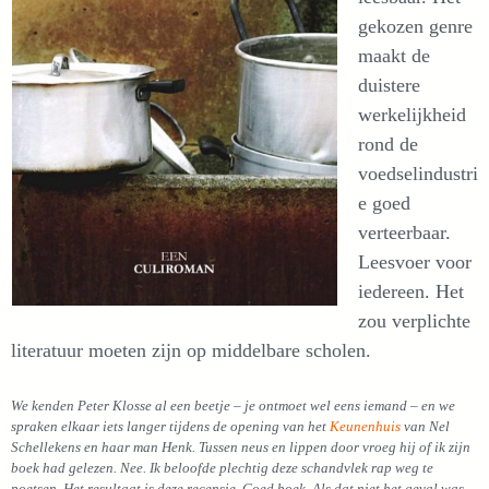
gekozen genre
maakt de
duistere
werkelijkheid
rond de
voedselindustri
e goed
verteerbaar.
Leesvoer voor
iedereen. Het
zou verplichte
literatuur moeten zijn op middelbare scholen.
We kenden Peter Klosse al een beetje – je ontmoet wel eens iemand – en we
spraken elkaar iets langer tijdens de opening van het
Keunenhuis
van Nel
Schellekens en haar man Henk. Tussen neus en lippen door vroeg hij of ik zijn
boek had gelezen. Nee. Ik beloofde plechtig deze schandvlek rap weg te
poetsen. Het resultaat is deze recensie. Goed boek. Als dat niet het geval was,