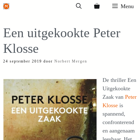
Ga
Menu
naar
de
Een uitgekookte Peter
inhoud
Klosse
24 september 2019
door
Norbert Mergen
De thriller Een
Uitgekookte
Zaak van
Peter
Klosse
is
spannend,
confronterend
en aangenaam
leesbaar. Het