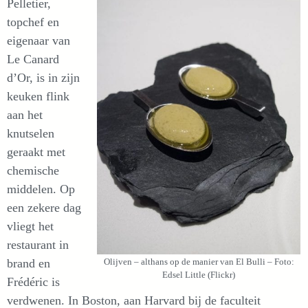
Pelletier,
topchef en
eigenaar van
Le Canard
d’Or, is in zijn
keuken flink
aan het
knutselen
geraakt met
chemische
middelen. Op
een zekere dag
vliegt het
restaurant in
brand en
Olijven – althans op de manier van El Bulli – Foto:
Edsel Little (Flickr)
Frédéric is
verdwenen. In Boston, aan Harvard bij de faculteit