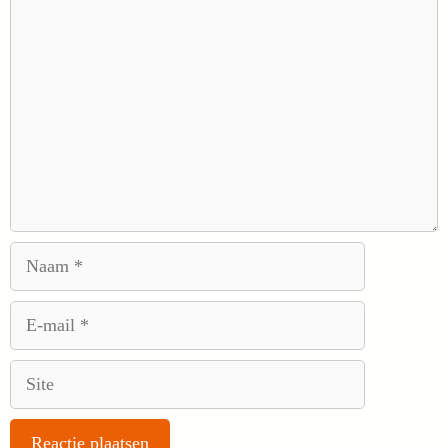
Reactie
Naam
E-
mail
Site