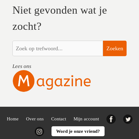
Niet gevonden wat je
zocht?
Zoeken
Lees ons
Facebook
Twi
Home
Over ons
Contact
Mijn account
Instagram
Word je onze vriend?