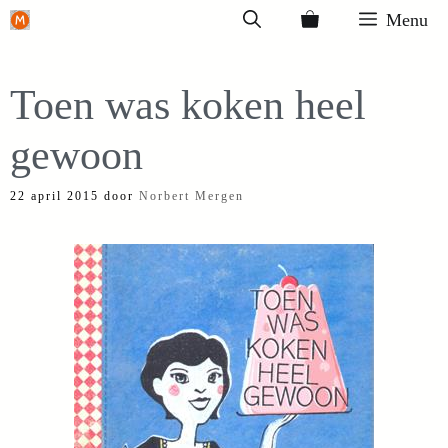
Ga
Menu
naar
de
Toen was koken heel
inhoud
gewoon
22 april 2015
door
Norbert Mergen