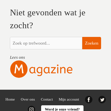
Niet gevonden wat je
zocht?
Zoeken
Lees ons
Facebook
Twi
Home
Over ons
Contact
Mijn account
Instagram
Word je onze vriend?