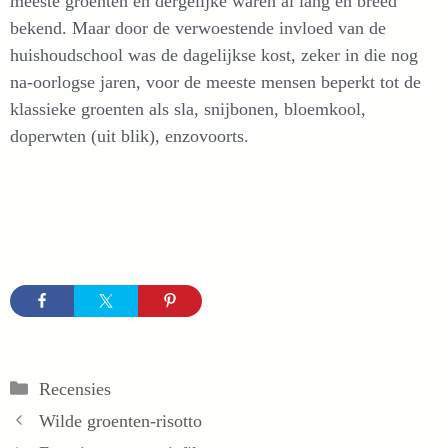
meeste groenten en dergelijke waren al lang en breed
bekend. Maar door de verwoestende invloed van de
huishoudschool was de dagelijkse kost, zeker in die nog
na-oorlogse jaren, voor de meeste mensen beperkt tot de
klassieke groenten als sla, snijbonen, bloemkool,
doperwten (uit blik), enzovoorts.
Categorieën
Recensies
Wilde groenten-risotto